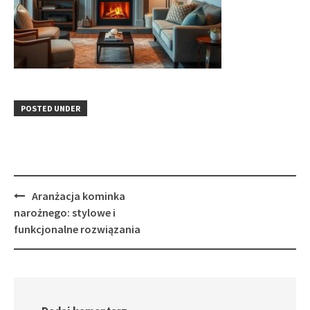
POSTED UNDER
Post
Aranżacja kominka
navigation
narożnego: stylowe i
funkcjonalne rozwiązania