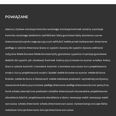
POWIĄZANE
abażury stylowe
aranżacja kominka narożnego
aranżacje kominek narożny
aranżacje
kominka narożnego
baldachim nad łóżkiem
blaty granitowe
blaty kamienne
czarne
drewniane żaluzje do czego pasują
czym odtłuścić meble przed malowaniem
drewniana
podłoga w salonie
drewniana ściana w sypialni
dywany do sypialni
dywany wełniane
indyjskie
fotele biurowe
fotele biurowe tychy
granatowa sypialnia inspiracje
granatowe
dodatki do sypialni
jak zbudować kominek
kabiny prysznicowe na wymiar wrocław
kolory
ścian w salonie
kominki z kamienia
kominki z kamienia warszawa
kurs projektowania
wnętrz
kursy projektowania wnętrz
lacobel
meble biurowe na wymiar
meble do biura
Kraków
meble do biura w Katowicach
meble metalowe producent
najmodniejsze dywany
nowoczesne kabiny prysznicowe
podłogi drewniane
podłogi drewniane leszno
pomysł na
tanie schody wewnętrzne
producent schodów drewnianych mazowieckie
projektowanie
oświetlenia Gdańsk
projektowanie oświetlenia w domu
renowacja mebli
renowacja mebli
warszawa
schody drewniane
schody drewniane warszawa
stylowe lampy wiszące
łóżka
metalowe
żaluzje drewniane
żaluzje drewniane warszawa