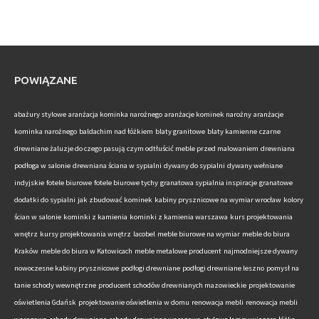
POWIĄZANE
abażury stylowe
aranżacja kominka narożnego
aranżacje kominek narożny
aranżacje
kominka narożnego
baldachim nad łóżkiem
blaty granitowe
blaty kamienne
czarne
drewniane żaluzje do czego pasują
czym odtłuścić meble przed malowaniem
drewniana
podłoga w salonie
drewniana ściana w sypialni
dywany do sypialni
dywany wełniane
indyjskie
fotele biurowe
fotele biurowe tychy
granatowa sypialnia inspiracje
granatowe
dodatki do sypialni
jak zbudować kominek
kabiny prysznicowe na wymiar wrocław
kolory
ścian w salonie
kominki z kamienia
kominki z kamienia warszawa
kurs projektowania
wnętrz
kursy projektowania wnętrz
lacobel
meble biurowe na wymiar
meble do biura
Kraków
meble do biura w Katowicach
meble metalowe producent
najmodniejsze dywany
nowoczesne kabiny prysznicowe
podłogi drewniane
podłogi drewniane leszno
pomysł na
tanie schody wewnętrzne
producent schodów drewnianych mazowieckie
projektowanie
oświetlenia Gdańsk
projektowanie oświetlenia w domu
renowacja mebli
renowacja mebli