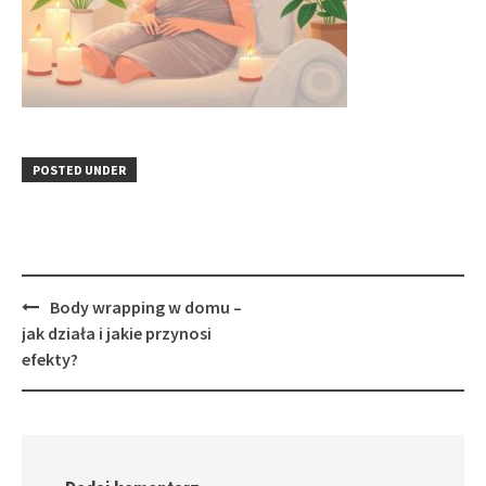
POSTED UNDER
Post
Body wrapping w domu –
navigation
jak działa i jakie przynosi
efekty?