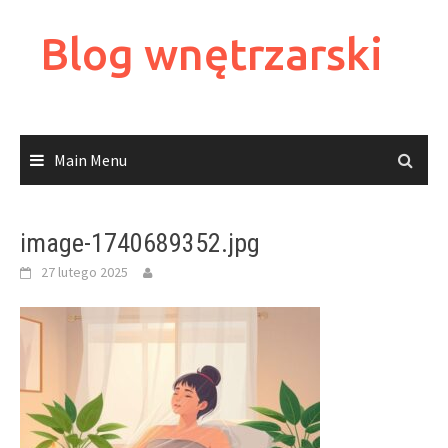
Skip
to
Blog wnętrzarski
content
Main Menu
image-1740689352.jpg
27 lutego 2025