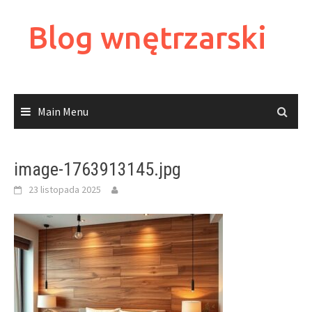
Skip
to
Blog wnętrzarski
content
Main Menu
image-1763913145.jpg
23 listopada 2025