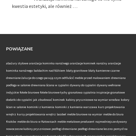
kwestia estetyki, ale również …
POWIĄZANE
abażury stylowe
aranżacja kominka narożnego
aranżacje kominek narożny
aranżacje
kominka narożnego
baldachim nad łóżkiem
blaty granitowe
blaty kamienne
czarne
drewniane żaluzje do czego pasują
czym odtłuścić meble przed malowaniem
drewniana
podłoga w salonie
drewniana ściana w sypialni
dywany do sypialni
dywany wełniane
indyjskie
fotele biurowe
fotele biurowe tychy
granatowa sypialnia inspiracje
granatowe
dodatki do sypialni
jak zbudować kominek
kabiny prysznicowe na wymiar wrocław
kolory
ścian w salonie
kominki z kamienia
kominki z kamienia warszawa
kurs projektowania
wnętrz
kursy projektowania wnętrz
lacobel
meble biurowe na wymiar
meble do biura
Kraków
meble do biura w Katowicach
meble metalowe producent
najmodniejsze dywany
nowoczesne kabiny prysznicowe
podłogi drewniane
podłogi drewniane leszno
pomysł na