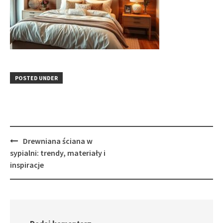
POSTED UNDER
Post
Drewniana ściana w
navigation
sypialni: trendy, materiały i
inspiracje