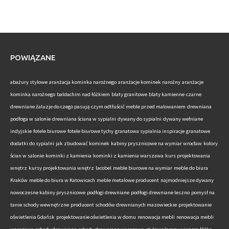
POWIĄZANE
abażury stylowe
aranżacja kominka narożnego
aranżacje kominek narożny
aranżacje
kominka narożnego
baldachim nad łóżkiem
blaty granitowe
blaty kamienne
czarne
drewniane żaluzje do czego pasują
czym odtłuścić meble przed malowaniem
drewniana
podłoga w salonie
drewniana ściana w sypialni
dywany do sypialni
dywany wełniane
indyjskie
fotele biurowe
fotele biurowe tychy
granatowa sypialnia inspiracje
granatowe
dodatki do sypialni
jak zbudować kominek
kabiny prysznicowe na wymiar wrocław
kolory
ścian w salonie
kominki z kamienia
kominki z kamienia warszawa
kurs projektowania
wnętrz
kursy projektowania wnętrz
lacobel
meble biurowe na wymiar
meble do biura
Kraków
meble do biura w Katowicach
meble metalowe producent
najmodniejsze dywany
nowoczesne kabiny prysznicowe
podłogi drewniane
podłogi drewniane leszno
pomysł na
tanie schody wewnętrzne
producent schodów drewnianych mazowieckie
projektowanie
oświetlenia Gdańsk
projektowanie oświetlenia w domu
renowacja mebli
renowacja mebli