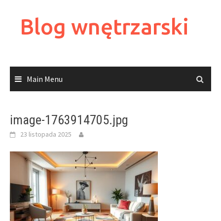
Skip
to
Blog wnętrzarski
content
Main Menu
image-1763914705.jpg
23 listopada 2025