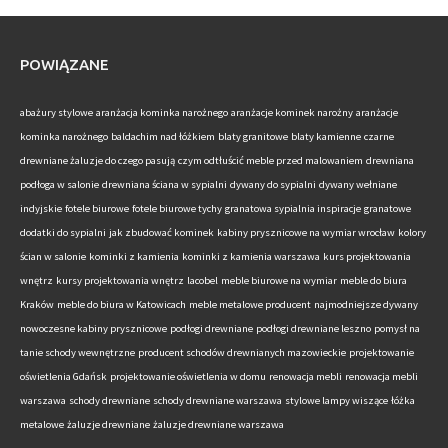
POWIĄZANE
abażury stylowe
aranżacja kominka narożnego
aranżacje kominek narożny
aranżacje
kominka narożnego
baldachim nad łóżkiem
blaty granitowe
blaty kamienne
czarne
drewniane żaluzje do czego pasują
czym odtłuścić meble przed malowaniem
drewniana
podłoga w salonie
drewniana ściana w sypialni
dywany do sypialni
dywany wełniane
indyjskie
fotele biurowe
fotele biurowe tychy
granatowa sypialnia inspiracje
granatowe
dodatki do sypialni
jak zbudować kominek
kabiny prysznicowe na wymiar wrocław
kolory
ścian w salonie
kominki z kamienia
kominki z kamienia warszawa
kurs projektowania
wnętrz
kursy projektowania wnętrz
lacobel
meble biurowe na wymiar
meble do biura
Kraków
meble do biura w Katowicach
meble metalowe producent
najmodniejsze dywany
nowoczesne kabiny prysznicowe
podłogi drewniane
podłogi drewniane leszno
pomysł na
tanie schody wewnętrzne
producent schodów drewnianych mazowieckie
projektowanie
oświetlenia Gdańsk
projektowanie oświetlenia w domu
renowacja mebli
renowacja mebli
warszawa
schody drewniane
schody drewniane warszawa
stylowe lampy wiszące
łóżka
metalowe
żaluzje drewniane
żaluzje drewniane warszawa