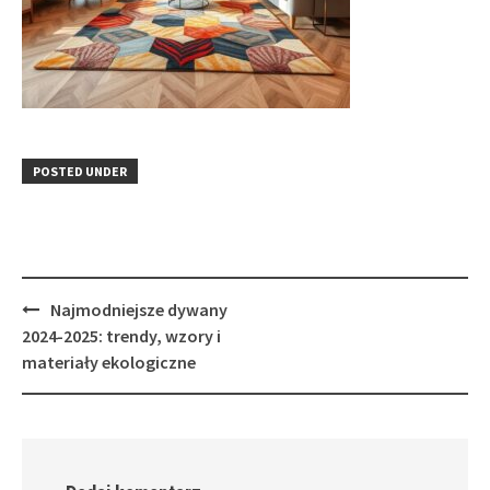
POSTED UNDER
Post
Najmodniejsze dywany
navigation
2024-2025: trendy, wzory i
materiały ekologiczne