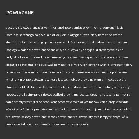
POWIĄZANE
abażury stylowe
aranżacja kominka narożnego
aranżacje kominek narożny
aranżacje
kominka narożnego
baldachim nad łóżkiem
blaty granitowe
blaty kamienne
czarne
drewniane żaluzje do czego pasują
czym odtłuścić meble przed malowaniem
drewniana
podłoga w salonie
drewniana ściana w sypialni
dywany do sypialni
dywany wełniane
indyjskie
fotele biurowe
fotele biurowe tychy
granatowa sypialnia inspiracje
granatowe
dodatki do sypialni
jak zbudować kominek
kabiny prysznicowe na wymiar wrocław
kolory
ścian w salonie
kominki z kamienia
kominki z kamienia warszawa
kurs projektowania
wnętrz
kursy projektowania wnętrz
lacobel
meble biurowe na wymiar
meble do biura
Kraków
meble do biura w Katowicach
meble metalowe producent
najmodniejsze dywany
nowoczesne kabiny prysznicowe
podłogi drewniane
podłogi drewniane leszno
pomysł na
tanie schody wewnętrzne
producent schodów drewnianych mazowieckie
projektowanie
oświetlenia Gdańsk
projektowanie oświetlenia w domu
renowacja mebli
renowacja mebli
warszawa
schody drewniane
schody drewniane warszawa
stylowe lampy wiszące
łóżka
metalowe
żaluzje drewniane
żaluzje drewniane warszawa