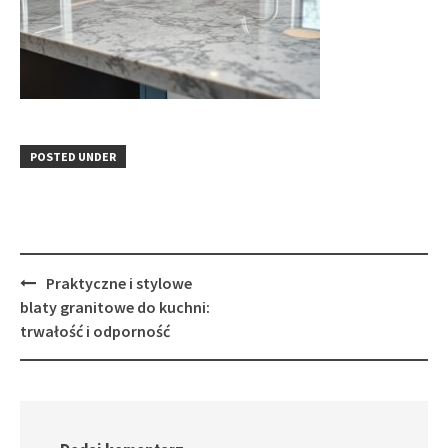
POSTED UNDER
Post
Praktyczne i stylowe
navigation
blaty granitowe do kuchni:
trwałość i odporność