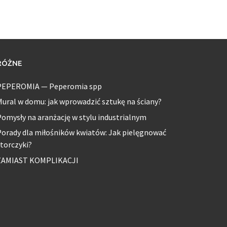
RÓŻNE
PEPEROMIA — Peperomia spp
ural w domu: jak wprowadzić sztukę na ściany?
omysły na aranżację w stylu industrialnym
orady dla miłośników kwiatów: Jak pielęgnować
torczyki?
ZAMIAST KOMPLIKACJI