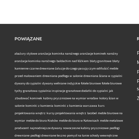
POWIĄZANE
abażury stylowe
aranżacja kominka narożnego
aranżacje kominek narożny
aranżacje kominka narożnego
baldachim nad łóżkiem
blaty granitowe
blaty
M
kamienne
czarne drewniane żaluzje do czego pasują
czym odtłuścić meble
P
przed malowaniem
drewniana podłoga w salonie
drewniana ściana w sypialni
P
dywany do sypialni
dywany wełniane indyjskie
fotele biurowe
fotele biurowe
s
tychy
granatowa sypialnia inspiracje
granatowe dodatki do sypialni
jak
zbudować kominek
kabiny prysznicowe na wymiar wrocław
kolory ścian w
salonie
kominki z kamienia
kominki z kamienia warszawa
kurs
projektowania wnętrz
kursy projektowania wnętrz
lacobel
meble biurowe na
wymiar
meble do biura Kraków
meble do biura w Katowicach
meble metalowe
producent
najmodniejsze dywany
nowoczesne kabiny prysznicowe
podłogi
drewniane
podłogi drewniane leszno
pomysł na tanie schody wewnętrzne