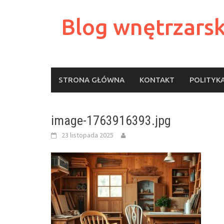
Skip
to
Blog wnętrzarsk
content
STRONA GŁÓWNA
KONTAKT
POLITYK
image-1763916393.jpg
23 listopada 2025