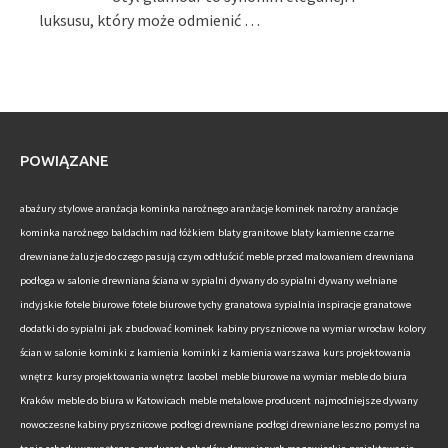
luksusu, który może odmienić …
POWIĄZANE
abażury stylowe
aranżacja kominka narożnego
aranżacje kominek narożny
aranżacje
kominka narożnego
baldachim nad łóżkiem
blaty granitowe
blaty kamienne
czarne
drewniane żaluzje do czego pasują
czym odtłuścić meble przed malowaniem
drewniana
podłoga w salonie
drewniana ściana w sypialni
dywany do sypialni
dywany wełniane
indyjskie
fotele biurowe
fotele biurowe tychy
granatowa sypialnia inspiracje
granatowe
dodatki do sypialni
jak zbudować kominek
kabiny prysznicowe na wymiar wrocław
kolory
ścian w salonie
kominki z kamienia
kominki z kamienia warszawa
kurs projektowania
wnętrz
kursy projektowania wnętrz
lacobel
meble biurowe na wymiar
meble do biura
Kraków
meble do biura w Katowicach
meble metalowe producent
najmodniejsze dywany
nowoczesne kabiny prysznicowe
podłogi drewniane
podłogi drewniane leszno
pomysł na