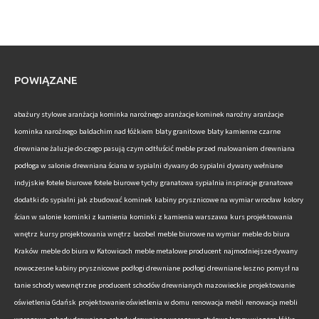
POWIĄZANE
abażury stylowe
aranżacja kominka narożnego
aranżacje kominek narożny
aranżacje
kominka narożnego
baldachim nad łóżkiem
blaty granitowe
blaty kamienne
czarne
drewniane żaluzje do czego pasują
czym odtłuścić meble przed malowaniem
drewniana
podłoga w salonie
drewniana ściana w sypialni
dywany do sypialni
dywany wełniane
indyjskie
fotele biurowe
fotele biurowe tychy
granatowa sypialnia inspiracje
granatowe
dodatki do sypialni
jak zbudować kominek
kabiny prysznicowe na wymiar wrocław
kolory
ścian w salonie
kominki z kamienia
kominki z kamienia warszawa
kurs projektowania
wnętrz
kursy projektowania wnętrz
lacobel
meble biurowe na wymiar
meble do biura
Kraków
meble do biura w Katowicach
meble metalowe producent
najmodniejsze dywany
nowoczesne kabiny prysznicowe
podłogi drewniane
podłogi drewniane leszno
pomysł na
tanie schody wewnętrzne
producent schodów drewnianych mazowieckie
projektowanie
oświetlenia Gdańsk
projektowanie oświetlenia w domu
renowacja mebli
renowacja mebli