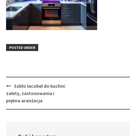
POSTED UNDER
Post
Szkło lacobel do kuchni:
navigation
zalety, zastosowania i
piękna aranżacja