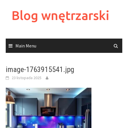
Skip
to
Blog wnętrzarski
content
Main Menu
image-1763915541.jpg
23 listopada 2025