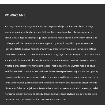
POWIĄZANE
abażury stylowe
aranżacja kominka narożnego
aranżacje kominek narożny
aranżacje
kominka narożnego
baldachim nad łóżkiem
blaty granitowe
blaty kamienne
czarne
drewniane żaluzje do czego pasują
czym odtłuścić meble przed malowaniem
drewniana
podłoga w salonie
drewniana ściana w sypialni
dywany do sypialni
dywany wełniane
indyjskie
fotele biurowe
fotele biurowe tychy
granatowa sypialnia inspiracje
granatowe
dodatki do sypialni
jak zbudować kominek
kabiny prysznicowe na wymiar wrocław
kolory
ścian w salonie
kominki z kamienia
kominki z kamienia warszawa
kurs projektowania
wnętrz
kursy projektowania wnętrz
lacobel
meble biurowe na wymiar
meble do biura
Kraków
meble do biura w Katowicach
meble metalowe producent
najmodniejsze dywany
nowoczesne kabiny prysznicowe
podłogi drewniane
podłogi drewniane leszno
pomysł na
tanie schody wewnętrzne
producent schodów drewnianych mazowieckie
projektowanie
oświetlenia Gdańsk
projektowanie oświetlenia w domu
renowacja mebli
renowacja mebli
warszawa
schody drewniane
schody drewniane warszawa
stylowe lampy wiszące
łóżka
metalowe
żaluzje drewniane
żaluzje drewniane warszawa