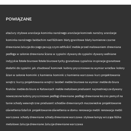
POWIĄZANE
abażury stylowe
aranżacja kominka narożnego
aranżacje kominek narożny
aranżacje
kominka narożnego
baldachim nad łóżkiem
blaty granitowe
blaty kamienne
czarne
drewniane żaluzje do czego pasują
czym odtłuścić meble przed malowaniem
drewniana
podłoga w salonie
drewniana ściana w sypialni
dywany do sypialni
dywany wełniane
indyjskie
fotele biurowe
fotele biurowe tychy
granatowa sypialnia inspiracje
granatowe
dodatki do sypialni
jak zbudować kominek
kabiny prysznicowe na wymiar wrocław
kolory
ścian w salonie
kominki z kamienia
kominki z kamienia warszawa
kurs projektowania
wnętrz
kursy projektowania wnętrz
lacobel
meble biurowe na wymiar
meble do biura
Kraków
meble do biura w Katowicach
meble metalowe producent
najmodniejsze dywany
nowoczesne kabiny prysznicowe
podłogi drewniane
podłogi drewniane leszno
pomysł na
tanie schody wewnętrzne
producent schodów drewnianych mazowieckie
projektowanie
oświetlenia Gdańsk
projektowanie oświetlenia w domu
renowacja mebli
renowacja mebli
warszawa
schody drewniane
schody drewniane warszawa
stylowe lampy wiszące
łóżka
metalowe
żaluzje drewniane
żaluzje drewniane warszawa