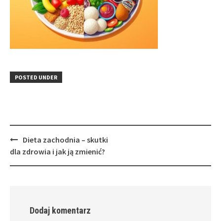
POSTED UNDER
Post
Dieta zachodnia – skutki
navigation
dla zdrowia i jak ją zmienić?
Dodaj komentarz