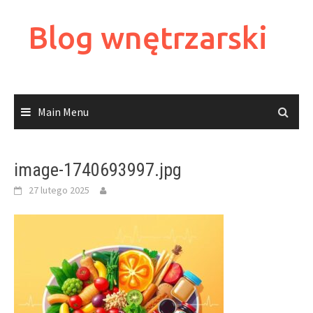
Skip
to
Blog wnętrzarski
content
Main Menu
image-1740693997.jpg
27 lutego 2025