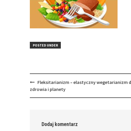
POSTED UNDER
Post
Fleksitarianizm – elastyczny wegetarianizm d
navigation
zdrowia i planety
Dodaj komentarz