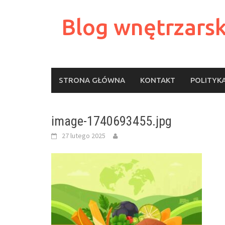
Skip
to
Blog wnętrzarsk
content
STRONA GŁÓWNA
KONTAKT
POLITYK
image-1740693455.jpg
27 lutego 2025