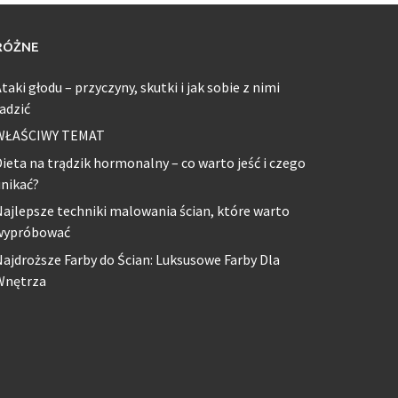
RÓŻNE
taki głodu – przyczyny, skutki i jak sobie z nimi
adzić
WŁAŚCIWY TEMAT
ieta na trądzik hormonalny – co warto jeść i czego
nikać?
ajlepsze techniki malowania ścian, które warto
wypróbować
ajdroższe Farby do Ścian: Luksusowe Farby Dla
Wnętrza