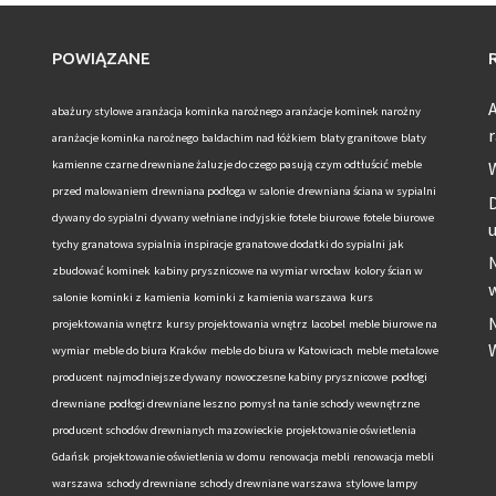
POWIĄZANE
A
abażury stylowe
aranżacja kominka narożnego
aranżacje kominek narożny
r
aranżacje kominka narożnego
baldachim nad łóżkiem
blaty granitowe
blaty
kamienne
czarne drewniane żaluzje do czego pasują
czym odtłuścić meble
przed malowaniem
drewniana podłoga w salonie
drewniana ściana w sypialni
D
dywany do sypialni
dywany wełniane indyjskie
fotele biurowe
fotele biurowe
u
tychy
granatowa sypialnia inspiracje
granatowe dodatki do sypialni
jak
N
zbudować kominek
kabiny prysznicowe na wymiar wrocław
kolory ścian w
salonie
kominki z kamienia
kominki z kamienia warszawa
kurs
N
projektowania wnętrz
kursy projektowania wnętrz
lacobel
meble biurowe na
wymiar
meble do biura Kraków
meble do biura w Katowicach
meble metalowe
producent
najmodniejsze dywany
nowoczesne kabiny prysznicowe
podłogi
drewniane
podłogi drewniane leszno
pomysł na tanie schody wewnętrzne
producent schodów drewnianych mazowieckie
projektowanie oświetlenia
Gdańsk
projektowanie oświetlenia w domu
renowacja mebli
renowacja mebli
warszawa
schody drewniane
schody drewniane warszawa
stylowe lampy