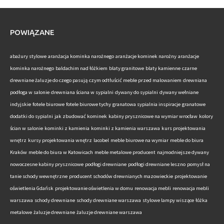
POWIĄZANE
abażury stylowe
aranżacja kominka narożnego
aranżacje kominek narożny
aranżacje
kominka narożnego
baldachim nad łóżkiem
blaty granitowe
blaty kamienne
czarne
drewniane żaluzje do czego pasują
czym odtłuścić meble przed malowaniem
drewniana
podłoga w salonie
drewniana ściana w sypialni
dywany do sypialni
dywany wełniane
indyjskie
fotele biurowe
fotele biurowe tychy
granatowa sypialnia inspiracje
granatowe
dodatki do sypialni
jak zbudować kominek
kabiny prysznicowe na wymiar wrocław
kolory
ścian w salonie
kominki z kamienia
kominki z kamienia warszawa
kurs projektowania
wnętrz
kursy projektowania wnętrz
lacobel
meble biurowe na wymiar
meble do biura
Kraków
meble do biura w Katowicach
meble metalowe producent
najmodniejsze dywany
nowoczesne kabiny prysznicowe
podłogi drewniane
podłogi drewniane leszno
pomysł na
tanie schody wewnętrzne
producent schodów drewnianych mazowieckie
projektowanie
oświetlenia Gdańsk
projektowanie oświetlenia w domu
renowacja mebli
renowacja mebli
warszawa
schody drewniane
schody drewniane warszawa
stylowe lampy wiszące
łóżka
metalowe
żaluzje drewniane
żaluzje drewniane warszawa