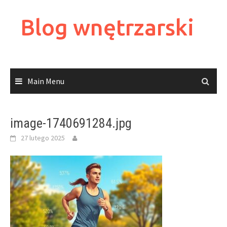
Skip
to
Blog wnętrzarski
content
Main Menu
image-1740691284.jpg
27 lutego 2025