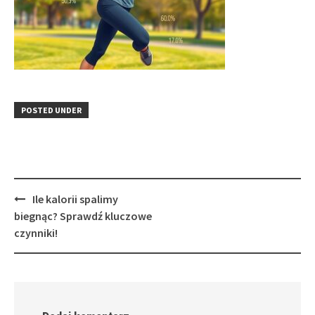
POSTED UNDER
Post
Ile kalorii spalimy
navigation
biegnąc? Sprawdź kluczowe
czynniki!