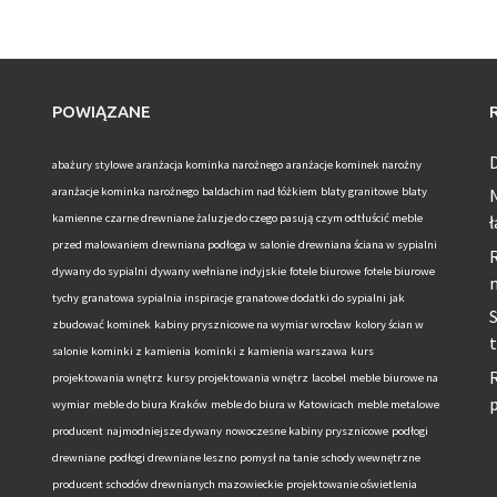
POWIĄZANE
D
abażury stylowe
aranżacja kominka narożnego
aranżacje kominek narożny
aranżacje kominka narożnego
baldachim nad łóżkiem
blaty granitowe
blaty
kamienne
czarne drewniane żaluzje do czego pasują
czym odtłuścić meble
ł
przed malowaniem
drewniana podłoga w salonie
drewniana ściana w sypialni
R
dywany do sypialni
dywany wełniane indyjskie
fotele biurowe
fotele biurowe
tychy
granatowa sypialnia inspiracje
granatowe dodatki do sypialni
jak
S
zbudować kominek
kabiny prysznicowe na wymiar wrocław
kolory ścian w
salonie
kominki z kamienia
kominki z kamienia warszawa
kurs
R
projektowania wnętrz
kursy projektowania wnętrz
lacobel
meble biurowe na
wymiar
meble do biura Kraków
meble do biura w Katowicach
meble metalowe
producent
najmodniejsze dywany
nowoczesne kabiny prysznicowe
podłogi
drewniane
podłogi drewniane leszno
pomysł na tanie schody wewnętrzne
producent schodów drewnianych mazowieckie
projektowanie oświetlenia