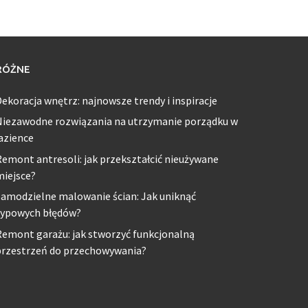
RÓŻNE
ekoracja wnętrz: najnowsze trendy i inspiracje
Niezawodne rozwiązania na utrzymanie porządku w
azience
emont antresoli: jak przekształcić nieużywane
miejsce?
amodzielne malowanie ścian: Jak uniknąć
typowych błędów?
emont garażu: jak stworzyć funkcjonalną
przestrzeń do przechowywania?