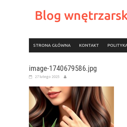
Skip
to
Blog wnętrzarsk
content
STRONA GŁÓWNA
KONTAKT
POLITYK
image-1740679586.jpg
27 lutego 2025