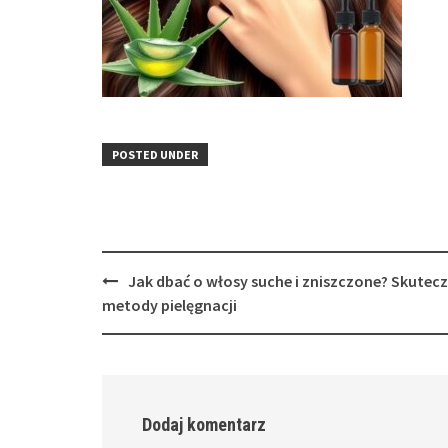
POSTED UNDER
Post
Jak dbać o włosy suche i zniszczone? Skutec
navigation
metody pielęgnacji
Dodaj komentarz