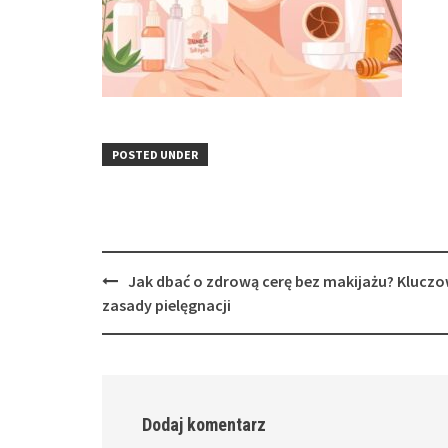
POSTED UNDER
Post
Jak dbać o zdrową cerę bez makijażu? Klucz
navigation
zasady pielęgnacji
Dodaj komentarz