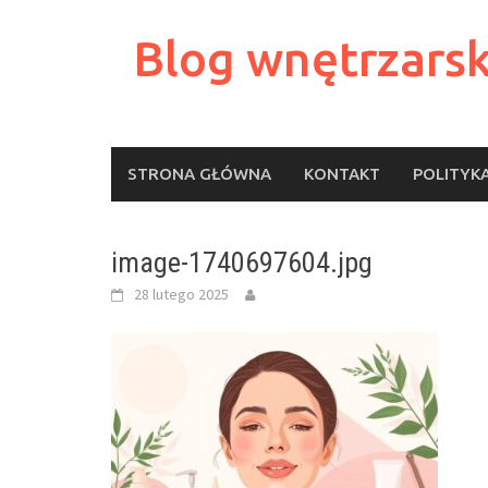
Skip
to
Blog wnętrzarsk
content
STRONA GŁÓWNA
KONTAKT
POLITYK
image-1740697604.jpg
28 lutego 2025