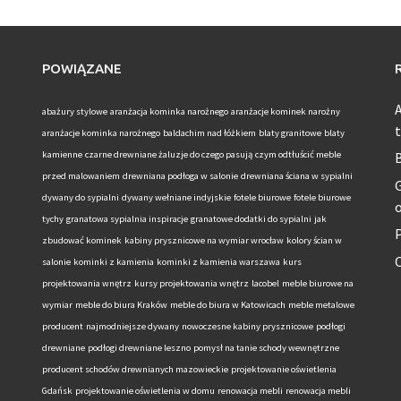
POWIĄZANE
A
abażury stylowe
aranżacja kominka narożnego
aranżacje kominek narożny
t
aranżacje kominka narożnego
baldachim nad łóżkiem
blaty granitowe
blaty
kamienne
czarne drewniane żaluzje do czego pasują
czym odtłuścić meble
B
przed malowaniem
drewniana podłoga w salonie
drewniana ściana w sypialni
G
dywany do sypialni
dywany wełniane indyjskie
fotele biurowe
fotele biurowe
tychy
granatowa sypialnia inspiracje
granatowe dodatki do sypialni
jak
zbudować kominek
kabiny prysznicowe na wymiar wrocław
kolory ścian w
salonie
kominki z kamienia
kominki z kamienia warszawa
kurs
projektowania wnętrz
kursy projektowania wnętrz
lacobel
meble biurowe na
wymiar
meble do biura Kraków
meble do biura w Katowicach
meble metalowe
producent
najmodniejsze dywany
nowoczesne kabiny prysznicowe
podłogi
drewniane
podłogi drewniane leszno
pomysł na tanie schody wewnętrzne
producent schodów drewnianych mazowieckie
projektowanie oświetlenia
Gdańsk
projektowanie oświetlenia w domu
renowacja mebli
renowacja mebli