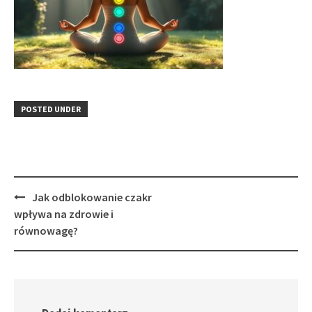
POSTED UNDER
Post
Jak odblokowanie czakr
navigation
wpływa na zdrowie i
równowagę?