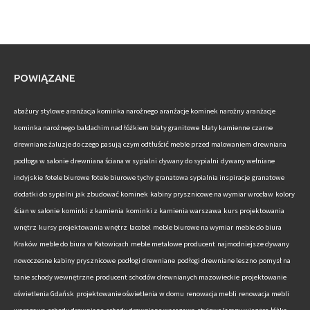
POWIĄZANE
abażury stylowe
aranżacja kominka narożnego
aranżacje kominek narożny
aranżacje
kominka narożnego
baldachim nad łóżkiem
blaty granitowe
blaty kamienne
czarne
drewniane żaluzje do czego pasują
czym odtłuścić meble przed malowaniem
drewniana
podłoga w salonie
drewniana ściana w sypialni
dywany do sypialni
dywany wełniane
indyjskie
fotele biurowe
fotele biurowe tychy
granatowa sypialnia inspiracje
granatowe
dodatki do sypialni
jak zbudować kominek
kabiny prysznicowe na wymiar wrocław
kolory
ścian w salonie
kominki z kamienia
kominki z kamienia warszawa
kurs projektowania
wnętrz
kursy projektowania wnętrz
lacobel
meble biurowe na wymiar
meble do biura
Kraków
meble do biura w Katowicach
meble metalowe producent
najmodniejsze dywany
nowoczesne kabiny prysznicowe
podłogi drewniane
podłogi drewniane leszno
pomysł na
tanie schody wewnętrzne
producent schodów drewnianych mazowieckie
projektowanie
oświetlenia Gdańsk
projektowanie oświetlenia w domu
renowacja mebli
renowacja mebli