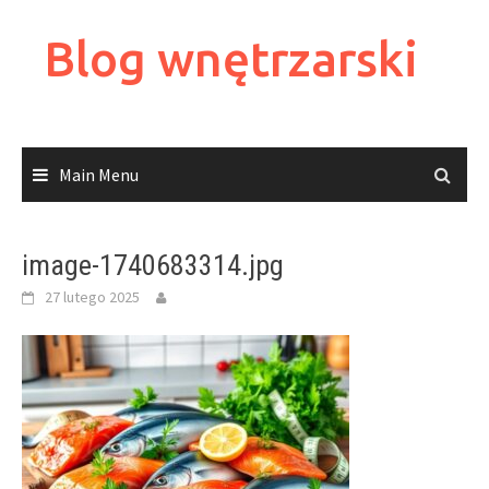
Skip
to
Blog wnętrzarski
content
Main Menu
image-1740683314.jpg
27 lutego 2025