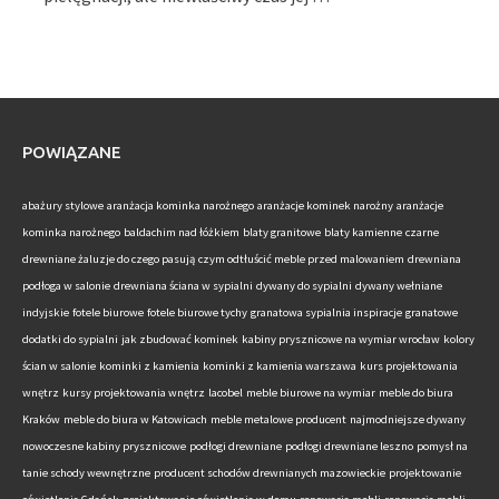
POWIĄZANE
abażury stylowe
aranżacja kominka narożnego
aranżacje kominek narożny
aranżacje
kominka narożnego
baldachim nad łóżkiem
blaty granitowe
blaty kamienne
czarne
drewniane żaluzje do czego pasują
czym odtłuścić meble przed malowaniem
drewniana
podłoga w salonie
drewniana ściana w sypialni
dywany do sypialni
dywany wełniane
indyjskie
fotele biurowe
fotele biurowe tychy
granatowa sypialnia inspiracje
granatowe
dodatki do sypialni
jak zbudować kominek
kabiny prysznicowe na wymiar wrocław
kolory
ścian w salonie
kominki z kamienia
kominki z kamienia warszawa
kurs projektowania
wnętrz
kursy projektowania wnętrz
lacobel
meble biurowe na wymiar
meble do biura
Kraków
meble do biura w Katowicach
meble metalowe producent
najmodniejsze dywany
nowoczesne kabiny prysznicowe
podłogi drewniane
podłogi drewniane leszno
pomysł na
tanie schody wewnętrzne
producent schodów drewnianych mazowieckie
projektowanie