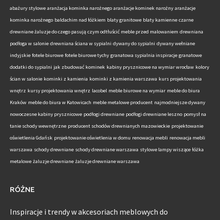
abażury stylowe
aranżacja kominka narożnego
aranżacje kominek narożny
aranżacje
kominka narożnego
baldachim nad łóżkiem
blaty granitowe
blaty kamienne
czarne
drewniane żaluzje do czego pasują
czym odtłuścić meble przed malowaniem
drewniana
podłoga w salonie
drewniana ściana w sypialni
dywany do sypialni
dywany wełniane
indyjskie
fotele biurowe
fotele biurowe tychy
granatowa sypialnia inspiracje
granatowe
dodatki do sypialni
jak zbudować kominek
kabiny prysznicowe na wymiar wrocław
kolory
ścian w salonie
kominki z kamienia
kominki z kamienia warszawa
kurs projektowania
wnętrz
kursy projektowania wnętrz
lacobel
meble biurowe na wymiar
meble do biura
Kraków
meble do biura w Katowicach
meble metalowe producent
najmodniejsze dywany
nowoczesne kabiny prysznicowe
podłogi drewniane
podłogi drewniane leszno
pomysł na
tanie schody wewnętrzne
producent schodów drewnianych mazowieckie
projektowanie
oświetlenia Gdańsk
projektowanie oświetlenia w domu
renowacja mebli
renowacja mebli
warszawa
schody drewniane
schody drewniane warszawa
stylowe lampy wiszące
łóżka
metalowe
żaluzje drewniane
żaluzje drewniane warszawa
RÓŻNE
Inspiracje i trendy w akcesoriach meblowych do