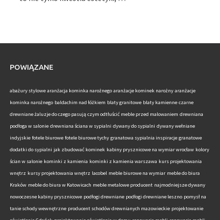
POWIĄZANE
abażury stylowe
aranżacja kominka narożnego
aranżacje kominek narożny
aranżacje
kominka narożnego
baldachim nad łóżkiem
blaty granitowe
blaty kamienne
czarne
drewniane żaluzje do czego pasują
czym odtłuścić meble przed malowaniem
drewniana
podłoga w salonie
drewniana ściana w sypialni
dywany do sypialni
dywany wełniane
indyjskie
fotele biurowe
fotele biurowe tychy
granatowa sypialnia inspiracje
granatowe
dodatki do sypialni
jak zbudować kominek
kabiny prysznicowe na wymiar wrocław
kolory
ścian w salonie
kominki z kamienia
kominki z kamienia warszawa
kurs projektowania
wnętrz
kursy projektowania wnętrz
lacobel
meble biurowe na wymiar
meble do biura
Kraków
meble do biura w Katowicach
meble metalowe producent
najmodniejsze dywany
nowoczesne kabiny prysznicowe
podłogi drewniane
podłogi drewniane leszno
pomysł na
tanie schody wewnętrzne
producent schodów drewnianych mazowieckie
projektowanie