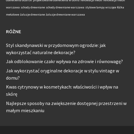
oświetlenia Gdańsk
projektowanie oświetlenia w domu
renowacja mebli
renowacja mebli
warszawa
schody drewniane
schody drewniane warszawa
stylowe lampy wiszące
łóżka
metalowe
żaluzje drewniane
żaluzje drewniane warszawa
RÓŻNE
Styl skandynawski w przydomowym ogrodzie: jak
wykorzystać naturalne dekoracje?
Jak odblokowanie czakr wpływa na zdrowie i równowagę?
Jak wykorzystać oryginalne dekoracje w stylu vintage w
domu?
Kwas cytrynowy w kosmetykach: właściwości i wpływ na
skórę
Najlepsze sposoby na zwiększenie dostępnej przestrzeni w
małym mieszkaniu