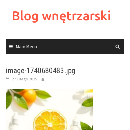
Skip
to
Blog wnętrzarski
content
Main Menu
image-1740680483.jpg
27 lutego 2025