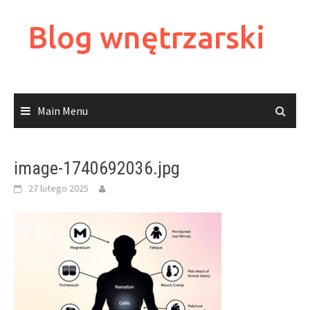
Skip
to
Blog wnętrzarski
content
Main Menu
image-1740692036.jpg
27 lutego 2025