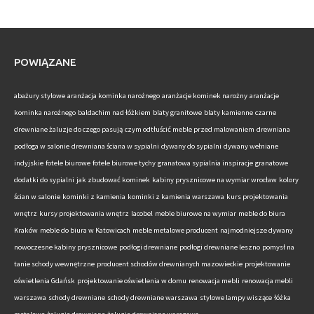
POWIĄZANE
abażury stylowe
aranżacja kominka narożnego
aranżacje kominek narożny
aranżacje
kominka narożnego
baldachim nad łóżkiem
blaty granitowe
blaty kamienne
czarne
drewniane żaluzje do czego pasują
czym odtłuścić meble przed malowaniem
drewniana
podłoga w salonie
drewniana ściana w sypialni
dywany do sypialni
dywany wełniane
indyjskie
fotele biurowe
fotele biurowe tychy
granatowa sypialnia inspiracje
granatowe
dodatki do sypialni
jak zbudować kominek
kabiny prysznicowe na wymiar wrocław
kolory
ścian w salonie
kominki z kamienia
kominki z kamienia warszawa
kurs projektowania
wnętrz
kursy projektowania wnętrz
lacobel
meble biurowe na wymiar
meble do biura
Kraków
meble do biura w Katowicach
meble metalowe producent
najmodniejsze dywany
nowoczesne kabiny prysznicowe
podłogi drewniane
podłogi drewniane leszno
pomysł na
tanie schody wewnętrzne
producent schodów drewnianych mazowieckie
projektowanie
oświetlenia Gdańsk
projektowanie oświetlenia w domu
renowacja mebli
renowacja mebli
warszawa
schody drewniane
schody drewniane warszawa
stylowe lampy wiszące
łóżka