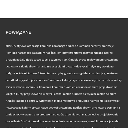
POWIĄZANE
abażury stylowe
aranżacja kominka narożnego
aranżacje kominek narożny
aranżacje
kominka narożnego
baldachim nad łóżkiem
blaty granitowe
blaty kamienne
czarne
drewniane żaluzje do czego pasują
czym odtłuścić meble przed malowaniem
drewniana
podłoga w salonie
drewniana ściana w sypialni
dywany do sypialni
dywany wełniane
indyjskie
fotele biurowe
fotele biurowe tychy
granatowa sypialnia inspiracje
granatowe
dodatki do sypialni
jak zbudować kominek
kabiny prysznicowe na wymiar wrocław
kolory
ścian w salonie
kominki z kamienia
kominki z kamienia warszawa
kurs projektowania
wnętrz
kursy projektowania wnętrz
lacobel
meble biurowe na wymiar
meble do biura
Kraków
meble do biura w Katowicach
meble metalowe producent
najmodniejsze dywany
nowoczesne kabiny prysznicowe
podłogi drewniane
podłogi drewniane leszno
pomysł na
tanie schody wewnętrzne
producent schodów drewnianych mazowieckie
projektowanie
oświetlenia Gdańsk
projektowanie oświetlenia w domu
renowacja mebli
renowacja mebli