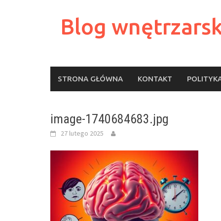
Skip
to
Blog wnętrzarsk
content
STRONA GŁÓWNA
KONTAKT
POLITYK
image-1740684683.jpg
27 lutego 2025