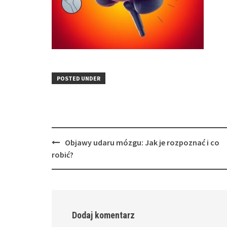
POSTED UNDER
Post
Objawy udaru mózgu: Jak je rozpoznać i co
navigation
robić?
Dodaj komentarz