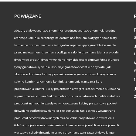
POWIĄZANE
R
abażury stylowe
aranżacja kominka narożnego
aranżacje kominek narożny
aranżacje kominka narożnego
baldachim nad łóżkiem
blaty granitowe
blaty
kamienne
czarne drewniane żaluzje do czego pasują
czym odtłuścić meble
przed malowaniem
drewniana podłoga w salonie
drewniana ściana w sypialni
i
dywany do sypialni
dywany wełniane indyjskie
fotele biurowe
fotele biurowe
tychy
granatowa sypialnia inspiracje
granatowe dodatki do sypialni
jak
zbudować kominek
kabiny prysznicowe na wymiar wrocław
kolory ścian w
salonie
kominki z kamienia
kominki z kamienia warszawa
kurs
J
projektowania wnętrz
kursy projektowania wnętrz
lacobel
meble biurowe na
z
wymiar
meble do biura Kraków
meble do biura w Katowicach
meble metalowe
producent
najmodniejsze dywany
nowoczesne kabiny prysznicowe
podłogi
drewniane
podłogi drewniane leszno
pomysł na tanie schody wewnętrzne
producent schodów drewnianych mazowieckie
projektowanie oświetlenia
Gdańsk
projektowanie oświetlenia w domu
renowacja mebli
renowacja mebli
warszawa
schody drewniane
schody drewniane warszawa
stylowe lampy