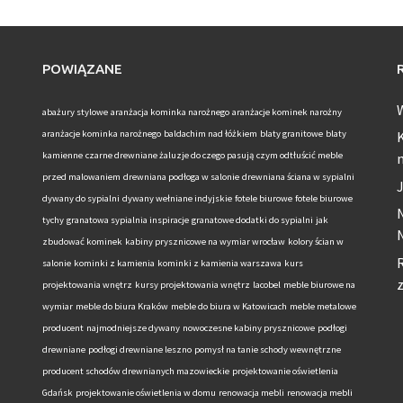
POWIĄZANE
abażury stylowe
aranżacja kominka narożnego
aranżacje kominek narożny
aranżacje kominka narożnego
baldachim nad łóżkiem
blaty granitowe
blaty
K
kamienne
czarne drewniane żaluzje do czego pasują
czym odtłuścić meble
przed malowaniem
drewniana podłoga w salonie
drewniana ściana w sypialni
J
dywany do sypialni
dywany wełniane indyjskie
fotele biurowe
fotele biurowe
N
tychy
granatowa sypialnia inspiracje
granatowe dodatki do sypialni
jak
zbudować kominek
kabiny prysznicowe na wymiar wrocław
kolory ścian w
R
salonie
kominki z kamienia
kominki z kamienia warszawa
kurs
projektowania wnętrz
kursy projektowania wnętrz
lacobel
meble biurowe na
wymiar
meble do biura Kraków
meble do biura w Katowicach
meble metalowe
producent
najmodniejsze dywany
nowoczesne kabiny prysznicowe
podłogi
drewniane
podłogi drewniane leszno
pomysł na tanie schody wewnętrzne
producent schodów drewnianych mazowieckie
projektowanie oświetlenia
Gdańsk
projektowanie oświetlenia w domu
renowacja mebli
renowacja mebli