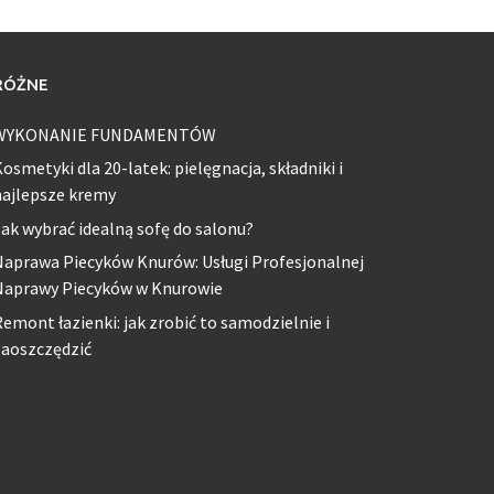
RÓŻNE
WYKONANIE FUNDAMENTÓW
osmetyki dla 20-latek: pielęgnacja, składniki i
najlepsze kremy
ak wybrać idealną sofę do salonu?
aprawa Piecyków Knurów: Usługi Profesjonalnej
Naprawy Piecyków w Knurowie
emont łazienki: jak zrobić to samodzielnie i
zaoszczędzić