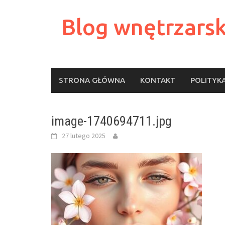
Skip
to
Blog wnętrzarsk
content
STRONA GŁÓWNA
KONTAKT
POLITYK
image-1740694711.jpg
27 lutego 2025