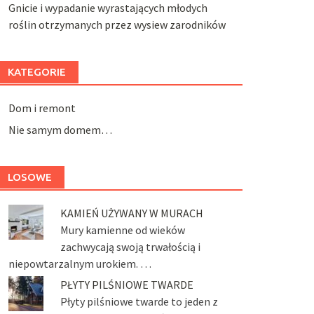
Gnicie i wypadanie wyrastających młodych
roślin otrzymanych przez wysiew zarodników
KATEGORIE
Dom i remont
Nie samym domem…
LOSOWE
KAMIEŃ UŻYWANY W MURACH
Mury kamienne od wieków
zachwycają swoją trwałością i
niepowtarzalnym urokiem. …
PŁYTY PILŚNIOWE TWARDE
Płyty pilśniowe twarde to jeden z