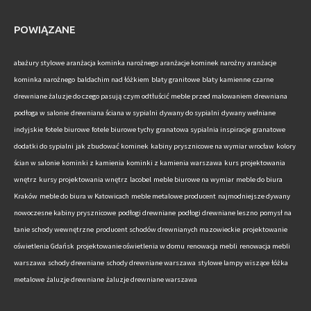
POWIĄZANE
abażury stylowe
aranżacja kominka narożnego
aranżacje kominek narożny
aranżacje
kominka narożnego
baldachim nad łóżkiem
blaty granitowe
blaty kamienne
czarne
drewniane żaluzje do czego pasują
czym odtłuścić meble przed malowaniem
drewniana
podłoga w salonie
drewniana ściana w sypialni
dywany do sypialni
dywany wełniane
indyjskie
fotele biurowe
fotele biurowe tychy
granatowa sypialnia inspiracje
granatowe
dodatki do sypialni
jak zbudować kominek
kabiny prysznicowe na wymiar wrocław
kolory
ścian w salonie
kominki z kamienia
kominki z kamienia warszawa
kurs projektowania
wnętrz
kursy projektowania wnętrz
lacobel
meble biurowe na wymiar
meble do biura
Kraków
meble do biura w Katowicach
meble metalowe producent
najmodniejsze dywany
nowoczesne kabiny prysznicowe
podłogi drewniane
podłogi drewniane leszno
pomysł na
tanie schody wewnętrzne
producent schodów drewnianych mazowieckie
projektowanie
oświetlenia Gdańsk
projektowanie oświetlenia w domu
renowacja mebli
renowacja mebli
warszawa
schody drewniane
schody drewniane warszawa
stylowe lampy wiszące
łóżka
metalowe
żaluzje drewniane
żaluzje drewniane warszawa