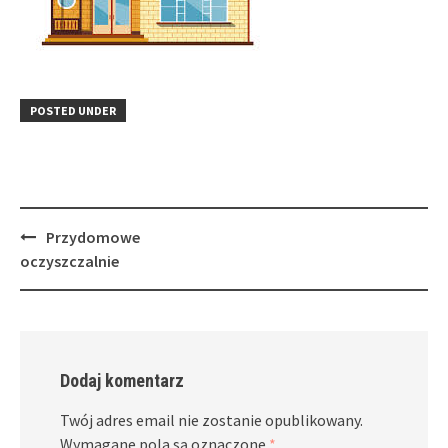
POSTED UNDER
Post
Przydomowe
navigation
oczyszczalnie
Dodaj komentarz
Twój adres email nie zostanie opublikowany.
Wymagane pola są oznaczone
*