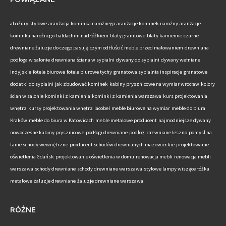
abażury stylowe
aranżacja kominka narożnego
aranżacje kominek narożny
aranżacje
kominka narożnego
baldachim nad łóżkiem
blaty granitowe
blaty kamienne
czarne
drewniane żaluzje do czego pasują
czym odtłuścić meble przed malowaniem
drewniana
podłoga w salonie
drewniana ściana w sypialni
dywany do sypialni
dywany wełniane
indyjskie
fotele biurowe
fotele biurowe tychy
granatowa sypialnia inspiracje
granatowe
dodatki do sypialni
jak zbudować kominek
kabiny prysznicowe na wymiar wrocław
kolory
ścian w salonie
kominki z kamienia
kominki z kamienia warszawa
kurs projektowania
wnętrz
kursy projektowania wnętrz
lacobel
meble biurowe na wymiar
meble do biura
Kraków
meble do biura w Katowicach
meble metalowe producent
najmodniejsze dywany
nowoczesne kabiny prysznicowe
podłogi drewniane
podłogi drewniane leszno
pomysł na
tanie schody wewnętrzne
producent schodów drewnianych mazowieckie
projektowanie
oświetlenia Gdańsk
projektowanie oświetlenia w domu
renowacja mebli
renowacja mebli
warszawa
schody drewniane
schody drewniane warszawa
stylowe lampy wiszące
łóżka
metalowe
żaluzje drewniane
żaluzje drewniane warszawa
RÓŻNE