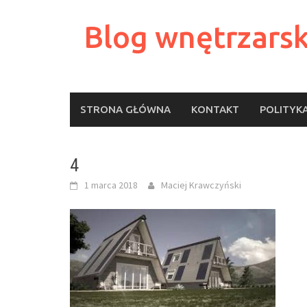
Skip
to
Blog wnętrzarsk
content
STRONA GŁÓWNA
KONTAKT
POLITYK
4
1 marca 2018
Maciej Krawczyński