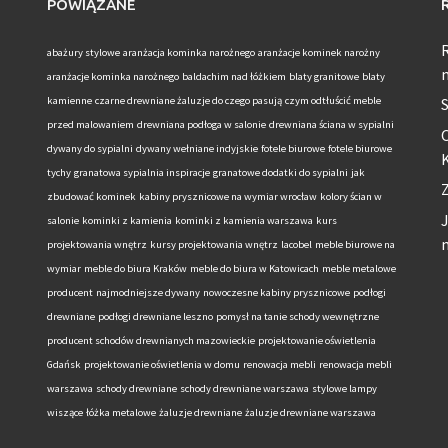
POWIĄZANE
R
abażury stylowe
aranżacja kominka narożnego
aranżacje kominek narożny
aranżacje kominka narożnego
baldachim nad łóżkiem
blaty granitowe
blaty
kamienne
czarne drewniane żaluzje do czego pasują
czym odtłuścić meble
przed malowaniem
drewniana podłoga w salonie
drewniana ściana w sypialni
O
dywany do sypialni
dywany wełniane indyjskie
fotele biurowe
fotele biurowe
K
tychy
granatowa sypialnia inspiracje
granatowe dodatki do sypialni
jak
zbudować kominek
kabiny prysznicowe na wymiar wrocław
kolory ścian w
J
salonie
kominki z kamienia
kominki z kamienia warszawa
kurs
projektowania wnętrz
kursy projektowania wnętrz
lacobel
meble biurowe na
wymiar
meble do biura Kraków
meble do biura w Katowicach
meble metalowe
producent
najmodniejsze dywany
nowoczesne kabiny prysznicowe
podłogi
drewniane
podłogi drewniane leszno
pomysł na tanie schody wewnętrzne
producent schodów drewnianych mazowieckie
projektowanie oświetlenia
Gdańsk
projektowanie oświetlenia w domu
renowacja mebli
renowacja mebli
warszawa
schody drewniane
schody drewniane warszawa
stylowe lampy
wiszące
łóżka metalowe
żaluzje drewniane
żaluzje drewniane warszawa