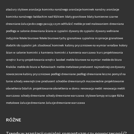
abażury stylowe
aranżacja kominka narożnego
aranżacje kominek narożny
aranżacje
kominka narożnego
baldachim nad łóżkiem
blaty granitowe
blaty kamienne
czarne
drewniane żaluzje do czego pasują
czym odtłuścić meble przed malowaniem
drewniana
podłoga w salonie
drewniana ściana w sypialni
dywany do sypialni
dywany wełniane
indyjskie
fotele biurowe
fotele biurowe tychy
granatowa sypialnia inspiracje
granatowe
dodatki do sypialni
jak zbudować kominek
kabiny prysznicowe na wymiar wrocław
kolory
ścian w salonie
kominki z kamienia
kominki z kamienia warszawa
kurs projektowania
wnętrz
kursy projektowania wnętrz
lacobel
meble biurowe na wymiar
meble do biura
Kraków
meble do biura w Katowicach
meble metalowe producent
najmodniejsze dywany
nowoczesne kabiny prysznicowe
podłogi drewniane
podłogi drewniane leszno
pomysł na
tanie schody wewnętrzne
producent schodów drewnianych mazowieckie
projektowanie
oświetlenia Gdańsk
projektowanie oświetlenia w domu
renowacja mebli
renowacja mebli
warszawa
schody drewniane
schody drewniane warszawa
stylowe lampy wiszące
łóżka
metalowe
żaluzje drewniane
żaluzje drewniane warszawa
RÓŻNE
Trendy w aranżacji sypialni: romantyzm czy nowoczesność?