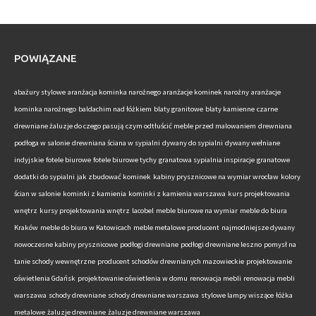
POWIĄZANE
abażury stylowe
aranżacja kominka narożnego
aranżacje kominek narożny
aranżacje
kominka narożnego
baldachim nad łóżkiem
blaty granitowe
blaty kamienne
czarne
drewniane żaluzje do czego pasują
czym odtłuścić meble przed malowaniem
drewniana
podłoga w salonie
drewniana ściana w sypialni
dywany do sypialni
dywany wełniane
indyjskie
fotele biurowe
fotele biurowe tychy
granatowa sypialnia inspiracje
granatowe
dodatki do sypialni
jak zbudować kominek
kabiny prysznicowe na wymiar wrocław
kolory
ścian w salonie
kominki z kamienia
kominki z kamienia warszawa
kurs projektowania
wnętrz
kursy projektowania wnętrz
lacobel
meble biurowe na wymiar
meble do biura
Kraków
meble do biura w Katowicach
meble metalowe producent
najmodniejsze dywany
nowoczesne kabiny prysznicowe
podłogi drewniane
podłogi drewniane leszno
pomysł na
tanie schody wewnętrzne
producent schodów drewnianych mazowieckie
projektowanie
oświetlenia Gdańsk
projektowanie oświetlenia w domu
renowacja mebli
renowacja mebli
warszawa
schody drewniane
schody drewniane warszawa
stylowe lampy wiszące
łóżka
metalowe
żaluzje drewniane
żaluzje drewniane warszawa