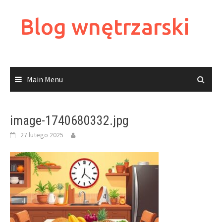
Skip
to
Blog wnętrzarski
content
Main Menu
image-1740680332.jpg
27 lutego 2025