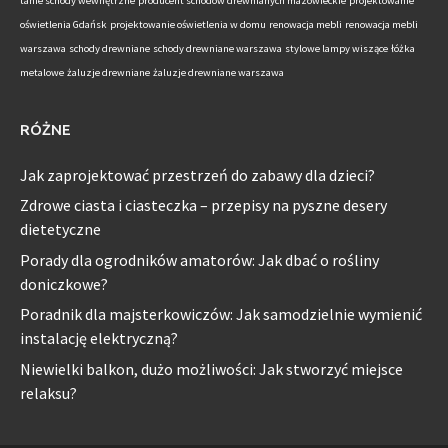
tanie schody wewnętrzne
producent schodów drewnianych mazowieckie
projektowanie
oświetlenia Gdańsk
projektowanie oświetlenia w domu
renowacja mebli
renowacja mebli
warszawa
schody drewniane
schody drewniane warszawa
stylowe lampy wiszące
łóżka
metalowe
żaluzje drewniane
żaluzje drewniane warszawa
RÓŻNE
Jak zaprojektować przestrzeń do zabawy dla dzieci?
Zdrowe ciasta i ciasteczka – przepisy na pyszne desery
dietetyczne
Porady dla ogrodników amatorów: Jak dbać o rośliny
doniczkowe?
Poradnik dla majsterkowiczów: Jak samodzielnie wymienić
instalację elektryczną?
Niewielki balkon, dużo możliwości: Jak stworzyć miejsce
relaksu?