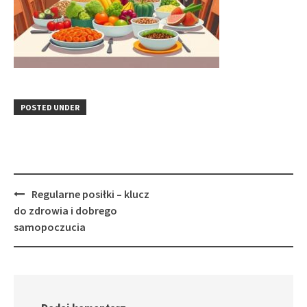
POSTED UNDER
Post
Regularne posiłki – klucz
navigation
do zdrowia i dobrego
samopoczucia