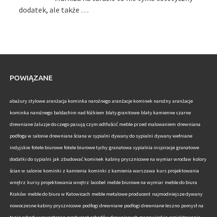
dodatek, ale także …
POWIĄZANE
abażury stylowe
aranżacja kominka narożnego
aranżacje kominek narożny
aranżacje
kominka narożnego
baldachim nad łóżkiem
blaty granitowe
blaty kamienne
czarne
drewniane żaluzje do czego pasują
czym odtłuścić meble przed malowaniem
drewniana
podłoga w salonie
drewniana ściana w sypialni
dywany do sypialni
dywany wełniane
indyjskie
fotele biurowe
fotele biurowe tychy
granatowa sypialnia inspiracje
granatowe
dodatki do sypialni
jak zbudować kominek
kabiny prysznicowe na wymiar wrocław
kolory
ścian w salonie
kominki z kamienia
kominki z kamienia warszawa
kurs projektowania
wnętrz
kursy projektowania wnętrz
lacobel
meble biurowe na wymiar
meble do biura
Kraków
meble do biura w Katowicach
meble metalowe producent
najmodniejsze dywany
nowoczesne kabiny prysznicowe
podłogi drewniane
podłogi drewniane leszno
pomysł na