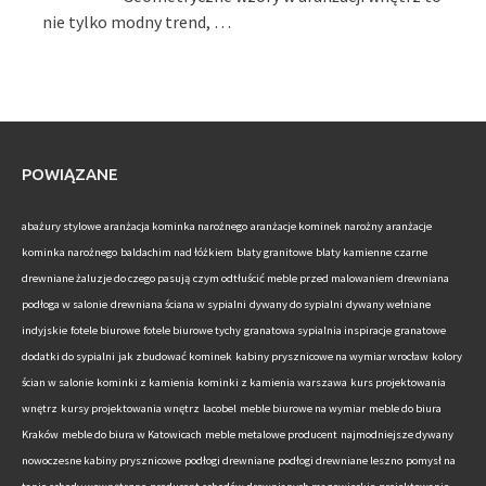
nie tylko modny trend, …
POWIĄZANE
abażury stylowe
aranżacja kominka narożnego
aranżacje kominek narożny
aranżacje
kominka narożnego
baldachim nad łóżkiem
blaty granitowe
blaty kamienne
czarne
drewniane żaluzje do czego pasują
czym odtłuścić meble przed malowaniem
drewniana
podłoga w salonie
drewniana ściana w sypialni
dywany do sypialni
dywany wełniane
indyjskie
fotele biurowe
fotele biurowe tychy
granatowa sypialnia inspiracje
granatowe
dodatki do sypialni
jak zbudować kominek
kabiny prysznicowe na wymiar wrocław
kolory
ścian w salonie
kominki z kamienia
kominki z kamienia warszawa
kurs projektowania
wnętrz
kursy projektowania wnętrz
lacobel
meble biurowe na wymiar
meble do biura
Kraków
meble do biura w Katowicach
meble metalowe producent
najmodniejsze dywany
nowoczesne kabiny prysznicowe
podłogi drewniane
podłogi drewniane leszno
pomysł na