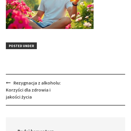
POSTED UNDER
Post
Rezygnacja z alkoholu:
navigation
Korzyści dla zdrowia i
jakości życia