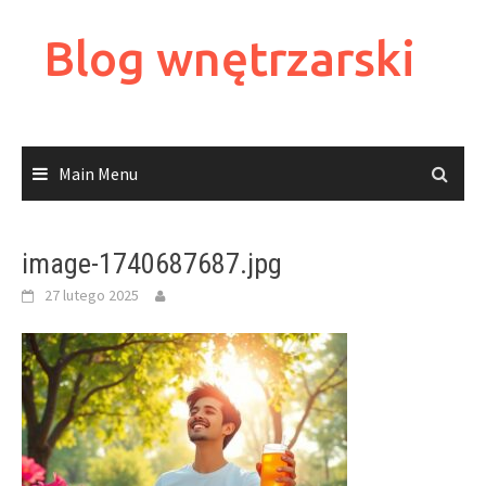
Skip
to
Blog wnętrzarski
content
Main Menu
image-1740687687.jpg
27 lutego 2025