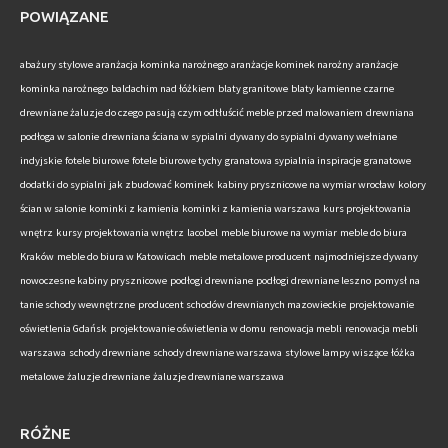
POWIĄZANE
abażury stylowe
aranżacja kominka narożnego
aranżacje kominek narożny
aranżacje
kominka narożnego
baldachim nad łóżkiem
blaty granitowe
blaty kamienne
czarne
drewniane żaluzje do czego pasują
czym odtłuścić meble przed malowaniem
drewniana
podłoga w salonie
drewniana ściana w sypialni
dywany do sypialni
dywany wełniane
indyjskie
fotele biurowe
fotele biurowe tychy
granatowa sypialnia inspiracje
granatowe
dodatki do sypialni
jak zbudować kominek
kabiny prysznicowe na wymiar wrocław
kolory
ścian w salonie
kominki z kamienia
kominki z kamienia warszawa
kurs projektowania
wnętrz
kursy projektowania wnętrz
lacobel
meble biurowe na wymiar
meble do biura
Kraków
meble do biura w Katowicach
meble metalowe producent
najmodniejsze dywany
nowoczesne kabiny prysznicowe
podłogi drewniane
podłogi drewniane leszno
pomysł na
tanie schody wewnętrzne
producent schodów drewnianych mazowieckie
projektowanie
oświetlenia Gdańsk
projektowanie oświetlenia w domu
renowacja mebli
renowacja mebli
warszawa
schody drewniane
schody drewniane warszawa
stylowe lampy wiszące
łóżka
metalowe
żaluzje drewniane
żaluzje drewniane warszawa
RÓŻNE