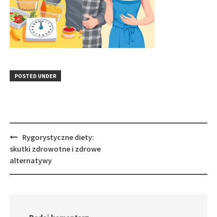
POSTED UNDER
Post
Rygorystyczne diety:
navigation
skutki zdrowotne i zdrowe
alternatywy