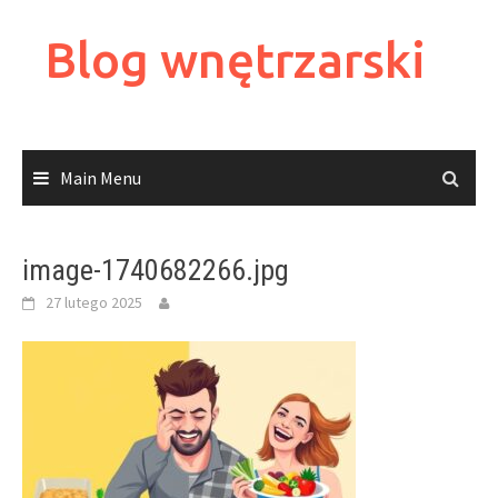
Skip
to
Blog wnętrzarski
content
Main Menu
image-1740682266.jpg
27 lutego 2025