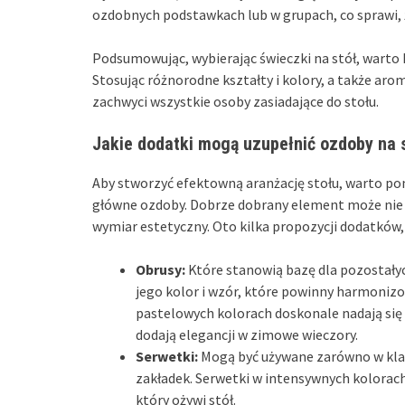
ozdobnych podstawkach lub w grupach, co sprawi, 
Podsumowując, wybierając świeczki na stół, warto 
Stosując różnorodne kształty i kolory, a także a
zachwyci wszystkie osoby zasiadające do stołu.
Jakie dodatki mogą uzupełnić ozdoby na 
Aby stworzyć efektowną aranżację stołu, warto p
główne ozdoby. Dobrze dobrany element może nie t
wymiar estetyczny. Oto kilka propozycji dodatków,
Obrusy:
Które stanowią bazę dla pozostałyc
jego kolor i wzór, które powinny harmoniz
pastelowych kolorach doskonale nadają się n
dodają elegancji w zimowe wieczory.
Serwetki:
Mogą być używane zarówno w klas
zakładek. Serwetki w intensywnych kolorac
który ożywi stół.