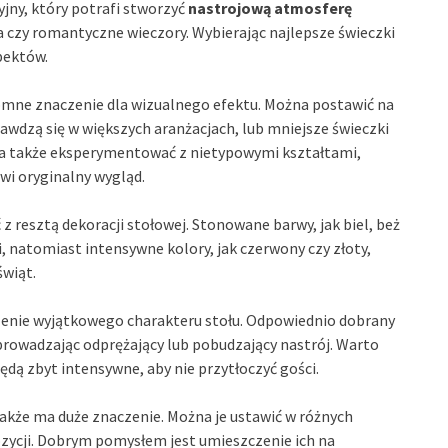
jny, który potrafi stworzyć
nastrojową atmosferę
cia czy romantyczne wieczory. Wybierając najlepsze świeczki
pektów.
mne znaczenie dla wizualnego efektu. Można postawić na
rawdzą się w większych aranżacjach, lub mniejsze świeczki
żna także eksperymentować z nietypowymi kształtami,
wi oryginalny wygląd.
resztą dekoracji stołowej. Stonowane barwy, jak biel, beż
, natomiast intensywne kolory, jak czerwony czy złoty,
świąt.
lenie wyjątkowego charakteru stołu. Odpowiednio dobrany
rowadzając odprężający lub pobudzający nastrój. Warto
ędą zbyt intensywne, aby nie przytłoczyć gości.
także ma duże znaczenie. Można je ustawić w różnych
ozycji. Dobrym pomysłem jest umieszczenie ich na