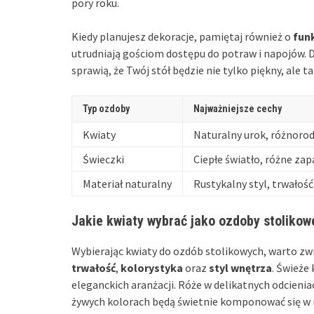
pory roku.
Kiedy planujesz dekoracje, pamiętaj również o
fun
utrudniają gościom dostępu do potraw i napojów. D
sprawią, że Twój stół będzie nie tylko piękny, ale t
Typ ozdoby
Najważniejsze cechy
Kwiaty
Naturalny urok, różnoro
Świeczki
Ciepłe światło, różne za
Materiał naturalny
Rustykalny styl, trwałość
Jakie kwiaty wybrać jako ozdoby stolikow
Wybierając kwiaty do ozdób stolikowych, warto zwr
trwałość
,
kolorystyka
oraz
styl wnętrza
. Świeże 
eleganckich aranżacji. Róże w delikatnych odcien
żywych kolorach będą świetnie komponować się w 