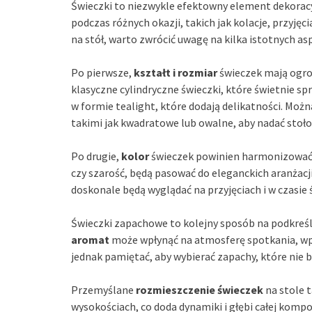
Świeczki to niezwykle efektowny element dekoracy
podczas różnych okazji, takich jak kolacje, przyję
na stół, warto zwrócić uwagę na kilka istotnych as
Po pierwsze,
kształt i rozmiar
świeczek mają ogro
klasyczne cylindryczne świeczki, które świetnie sp
w formie tealight, które dodają delikatności. Mo
takimi jak kwadratowe lub owalne, aby nadać stoło
Po drugie,
kolor
świeczek powinien harmonizować z 
czy szarość, będą pasować do eleganckich aranżacji
doskonale będą wyglądać na przyjęciach i w czasie 
Świeczki zapachowe to kolejny sposób na podkreś
aromat
może wpłynąć na atmosferę spotkania, wp
jednak pamiętać, aby wybierać zapachy, które nie b
Przemyślane
rozmieszczenie świeczek
na stole 
wysokościach, co doda dynamiki i głębi całej komp