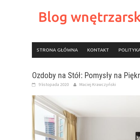
Skip
to
Blog wnętrzarsk
content
STRONA GŁÓWNA
KONTAKT
POLITYK
Ozdoby na Stół: Pomysły na Pię
9 listopada 2020
Maciej Krawczyński