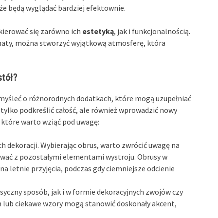
że będą wyglądać bardziej efektownie.
kierować się zarówno ich
estetyką
, jak i funkcjonalnością.
romaty, można stworzyć wyjątkową atmosferę, która
stół?
omyśleć o różnorodnych dodatkach, które mogą uzupełniać
ylko podkreślić całość, ale również wprowadzić nowy
 które warto wziąć pod uwagę:
h dekoracji. Wybierając obrus, warto zwrócić uwagę na
ować z pozostałymi elementami wystroju. Obrusy w
a letnie przyjęcia, podczas gdy ciemniejsze odcienie
yczny sposób, jak i w formie dekoracyjnych zwojów czy
h lub ciekawe wzory mogą stanowić doskonały akcent,