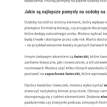
wydarzenia. Poznaj pomysły na piękne ozdoby sto
Jakie są najlepsze pomysły na ozdoby na 
Ozdoby na stół to istotny element, który wpływa n
planujesz formalną kolację, czy przyjęcie dla przy
które dodają naturalnego uroku. Możesz wybrać św
będą trwałe i dostępne przez cały rok. Warto dost
– na przykład wiosenne kwiaty w jasnych barwach b
Innym ciekawym akcentem są
świeczki
, które two
zarówno klasyczne, jak i nowoczesne, a ich ustawi
rozmowach. Możesz użyć kilku różnych wysokości św
postawić na
zapachowe świeczki
, które wprowad
Oprócz kwiatów i świeczek, możesz wykorzystać
m
stworzyć rustykalny klimat przy stole. Obrusy i s
skomponują się z takimi elementami. Dodanie
ele
październiku czy śnieżynki podczas zimowych festi