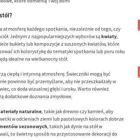
likowe, które odmienią Twój dom!
stół?
a atmosferę każdego spotkania, niezależnie od tego, czy
jaciół. Jednym z najpopularniejszych wyborów są
kwiaty
,
ieże bukiety lub kompozycje z suszonych kwiatów, które
osować ich kolorystykę do tematyki spotkania lub poru roku
ędą idealne na wielkanocny stół.
rzą ciepłą i intymną atmosferę. Świeczniki mogą być
enie powinno być przemyślane, aby nie przeszkadzały w
iec, co doda wizualnej głębi i uroku. Warto również
zą dodatkowe doznania zmysłowe.
ateriały naturalne
, takie jak drewno czy kamień, aby
erwetki w odcieniach ziemi lub pastelowych kolorach dobrze
mentów sezonowych
, takich jak dynie na stół w
wali, to świetny sposób na przystosowanie dekoracji do