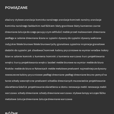
POWIĄZANE
abażury stylowe
aranżacja kominka narożnego
aranżacje kominek narożny
aranżacje
kominka narożnego
baldachim nad łóżkiem
blaty granitowe
blaty kamienne
czarne
drewniane żaluzje do czego pasują
czym odtłuścić meble przed malowaniem
drewniana
podłoga w salonie
drewniana ściana w sypialni
dywany do sypialni
dywany wełniane
indyjskie
fotele biurowe
fotele biurowe tychy
granatowa sypialnia inspiracje
granatowe
dodatki do sypialni
jak zbudować kominek
kabiny prysznicowe na wymiar wrocław
kolory
ścian w salonie
kominki z kamienia
kominki z kamienia warszawa
kurs projektowania
wnętrz
kursy projektowania wnętrz
lacobel
meble biurowe na wymiar
meble do biura
Kraków
meble do biura w Katowicach
meble metalowe producent
najmodniejsze dywany
nowoczesne kabiny prysznicowe
podłogi drewniane
podłogi drewniane leszno
pomysł na
tanie schody wewnętrzne
producent schodów drewnianych mazowieckie
projektowanie
oświetlenia Gdańsk
projektowanie oświetlenia w domu
renowacja mebli
renowacja mebli
warszawa
schody drewniane
schody drewniane warszawa
stylowe lampy wiszące
łóżka
metalowe
żaluzje drewniane
żaluzje drewniane warszawa
RÓŻNE