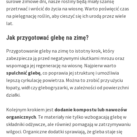
surowe zimowe dni, nasze rośliny będą miały szansę
przetrwać i wrócić do życia na wiosnę. Warto poświęcić czas
na pielęgnację roślin, aby cieszyć się ich urodą przez wiele
lat.
Jak przygotować glebę na zimę?
Przygotowanie gleby na zimę to istotny krok, który
zabezpiecza ją przed negatywnymi skutkami mrozu oraz
wspomaga jej regenerację na wiosnę. Najpierw warto
spulchnić glebę
, co poprawia jej strukturę i umożliwia
lepszą cyrkulację powietrza. Można to zrobić przy użyciu
łopaty, widł czy glebogryzarki, w zależności od powierzchni
działki.
Kolejnym krokiem jest
dodanie kompostu lub nawozów
organicznych
. Te materiały nie tylko wzbogacają glebę w
składniki odżywcze, ale również pomagają w zatrzymywaniu
wilgoci. Organiczne dodatki sprawiają, że gleba staje się