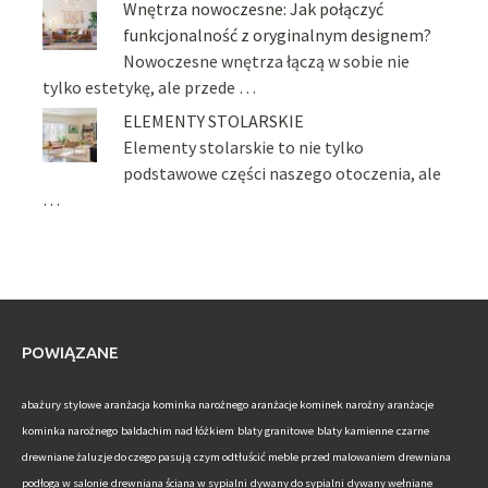
Wnętrza nowoczesne: Jak połączyć
funkcjonalność z oryginalnym designem?
Nowoczesne wnętrza łączą w sobie nie
tylko estetykę, ale przede …
ELEMENTY STOLARSKIE
Elementy stolarskie to nie tylko
podstawowe części naszego otoczenia, ale
…
POWIĄZANE
abażury stylowe
aranżacja kominka narożnego
aranżacje kominek narożny
aranżacje
kominka narożnego
baldachim nad łóżkiem
blaty granitowe
blaty kamienne
czarne
drewniane żaluzje do czego pasują
czym odtłuścić meble przed malowaniem
drewniana
podłoga w salonie
drewniana ściana w sypialni
dywany do sypialni
dywany wełniane