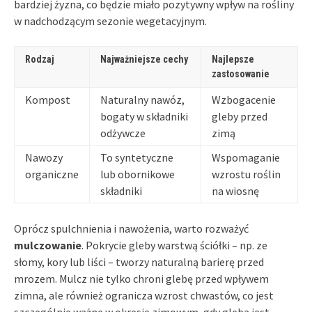
bardziej żyzna, co będzie miało pozytywny wpływ na rośliny
w nadchodzącym sezonie wegetacyjnym.
Rodzaj
Najważniejsze cechy
Najlepsze
zastosowanie
Kompost
Naturalny nawóz,
Wzbogacenie
bogaty w składniki
gleby przed
odżywcze
zimą
Nawozy
To syntetyczne
Wspomaganie
organiczne
lub obornikowe
wzrostu roślin
składniki
na wiosnę
Oprócz spulchnienia i nawożenia, warto rozważyć
mulczowanie
. Pokrycie gleby warstwą ściółki – np. ze
słomy, kory lub liści – tworzy naturalną barierę przed
mrozem. Mulcz nie tylko chroni glebę przed wpływem
zimna, ale również ogranicza wzrost chwastów, co jest
szczególnie ważne w okresie zimowym, gdy gleba jest