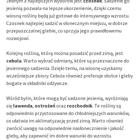
Jednym z najlepszych wyborów jest
czosnek
. Sadzenie go
jesienią pozwala na lepsze ukorzenienie, dzięki czemu
wiosną rośliny będą już gotowe do intensywnego wzrostu.
Czosnek najlepiej sadzić w słonecznym miejscu, w dobrze
przepuszczalnej glebie, co sprzyja jego prawidłowemu
rozwojowi.
Kolejną rośliną, którą można posadzić przed zimą, jest
cebula
. Warto wybrać odmiany, które są przeznaczone do
jesiennego sadzenia. Dzięki temu, na wiosnę uzyskamy
wcześniejsze zbiory. Cebula również preferuje słońce i gleby
bogate w składniki odżywcze.
Wśród bylin, które mogą być sadzone jesienią, wyróżniają
się
lawenda
,
ostrożeń
oraz
rozchodnik
. Te rośliny są
odpowiednio przystosowane do chłodniejszych warunków,
co ułatwia im aklimatyzację przed zimą. Warto również
zwrócić uwagę na odpowiednie nasłonecznienie i jakość
gleby, aby zapewnić im dobre warunki do wzrostu.