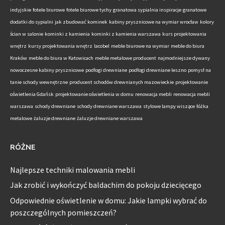
indyjskie
fotele biurowe
fotele biurowe tychy
granatowa sypialnia inspiracje
granatowe
dodatki do sypialni
jak zbudować kominek
kabiny prysznicowe na wymiar wrocław
kolory
ścian w salonie
kominki z kamienia
kominki z kamienia warszawa
kurs projektowania
wnętrz
kursy projektowania wnętrz
lacobel
meble biurowe na wymiar
meble do biura
Kraków
meble do biura w Katowicach
meble metalowe producent
najmodniejsze dywany
nowoczesne kabiny prysznicowe
podłogi drewniane
podłogi drewniane leszno
pomysł na
tanie schody wewnętrzne
producent schodów drewnianych mazowieckie
projektowanie
oświetlenia Gdańsk
projektowanie oświetlenia w domu
renowacja mebli
renowacja mebli
warszawa
schody drewniane
schody drewniane warszawa
stylowe lampy wiszące
łóżka
metalowe
żaluzje drewniane
żaluzje drewniane warszawa
RÓŻNE
Najlepsze techniki malowania mebli
Jak zrobić i wykończyć baldachim do pokoju dziecięcego
Odpowiednie oświetlenie w domu: Jakie lampki wybrać do
poszczególnych pomieszczeń?