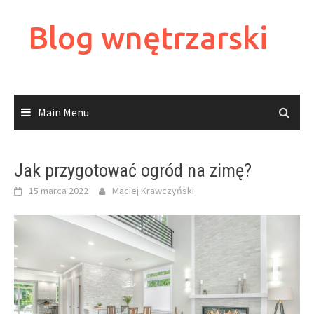
Skip
to
Blog wnętrzarski
content
Main Menu
Jak przygotować ogród na zimę?
15 marca 2022
Maciej Krawczyński