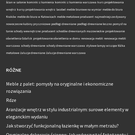
ścian w salonie
kominki z kamienia
kominki z kamienia warszawa
kurs projektowania
wnętrz
kursy projektowania wnętrz
lacobel
meble biurowe na wymiar
meble do biura
Kraków
meble do biura w Katowicach
meble metalowe producent
najmodniejsze dywany
nowoczesne kabiny prysznicowe
podłogi drewniane
podłogi drewniane leszno
pomysł na
tanie schody wewnętrzne
producent schodów drewnianych mazowieckie
projektowanie
oświetlenia Gdańsk
projektowanie oświetlenia w domu
renowacja mebli
renowacja mebli
warszawa
schody drewniane
schody drewniane warszawa
stylowe lampy wiszące
łóżka
metalowe
żaluzje drewniane
żaluzje drewniane warszawa
RÓŻNE
Meble z palet: pomysły na oryginalne i ekonomiczne
rozwiązania
Rdze
Aranżacje wnętrz w stylu industrialnym: surowe elementy w
eleganckim wydaniu
Jak stworzyć funkcjonalną łazienkę w małym metrażu?
Oryginalne dekoracje ścienne: Jak wykorzystać fototapety i