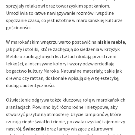
sprzyjały relaksowi oraz towarzyskim spotkaniom.
Umożliwia to łatwe nawiązywanie rozmów i wspólne
spędzanie czasu, co jest istotne w marokańskiej kulturze
gościnności.
W marokańskim wnętrzu warto postawić na
niskie meble
,
jak pufy i stoliki, które zachęcają do siedzenia w krzyżyk.
Meble o zaokrąglonych kształtach dodają przestrzeni
lekkości, a intensywne kolory i wzory odzwierciedlają
bogactwo kultury Maroka. Naturalne materiały, takie jak
drewno czy rattan, doskonale wpisują się w tę estetykę,
dodając autentyczności.
Oświetlenie odgrywa także kluczową rolę w marokańskich
aranżacjach. Powinno być różnorodne i nietypowe, aby
stworzyć przytulną atmosferę. Użycie lampionów, które
rzucają ciepłe światło i cienie, pozwala uzyskać tajemniczy
nastrój.
Świeczniki
oraz lampy wiszące z ażurowymi