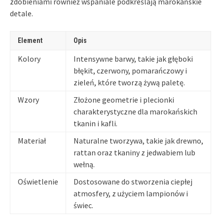
zdobieniami również wspaniale podkreślają marokańskie
detale.
Element
Opis
Kolory
Intensywne barwy, takie jak głęboki
błękit, czerwony, pomarańczowy i
zieleń, które tworzą żywą paletę.
Wzory
Złożone geometrie i plecionki
charakterystyczne dla marokańskich
tkanin i kafli.
Materiał
Naturalne tworzywa, takie jak drewno,
rattan oraz tkaniny z jedwabiem lub
wełną.
Oświetlenie
Dostosowane do stworzenia ciepłej
atmosfery, z użyciem lampionów i
świec.