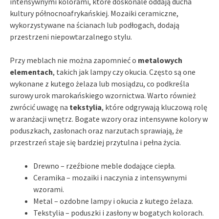
intensywnymi kolorami, które doskonale oddają ducha
kultury północnoafrykańskiej. Mozaiki ceramiczne,
wykorzystywane na ścianach lub podłogach, dodają
przestrzeni niepowtarzalnego stylu.
Przy meblach nie można zapomnieć o
metalowych
elementach
, takich jak lampy czy okucia. Często są one
wykonane z kutego żelaza lub mosiądzu, co podkreśla
surowy urok marokańskiego wzornictwa. Warto również
zwrócić uwagę na
tekstylia
, które odgrywają kluczową rolę
w aranżacji wnętrz. Bogate wzory oraz intensywne kolory w
poduszkach, zasłonach oraz narzutach sprawiają, że
przestrzeń staje się bardziej przytulna i pełna życia.
Drewno – rzeźbione meble dodające ciepła.
Ceramika – mozaiki i naczynia z intensywnymi
wzorami.
Metal – ozdobne lampy i okucia z kutego żelaza.
Tekstylia – poduszki i zasłony w bogatych kolorach.