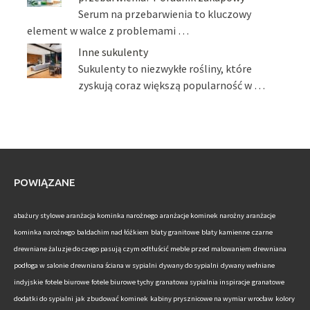
Serum na przebarwienia to kluczowy
element w walce z problemami …
Inne sukulenty
Sukulenty to niezwykłe rośliny, które
zyskują coraz większą popularność w …
POWIĄZANE
abażury stylowe
aranżacja kominka narożnego
aranżacje kominek narożny
aranżacje
kominka narożnego
baldachim nad łóżkiem
blaty granitowe
blaty kamienne
czarne
drewniane żaluzje do czego pasują
czym odtłuścić meble przed malowaniem
drewniana
podłoga w salonie
drewniana ściana w sypialni
dywany do sypialni
dywany wełniane
indyjskie
fotele biurowe
fotele biurowe tychy
granatowa sypialnia inspiracje
granatowe
dodatki do sypialni
jak zbudować kominek
kabiny prysznicowe na wymiar wrocław
kolory