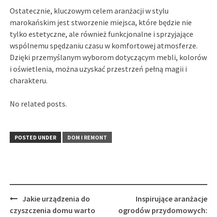
Ostatecznie, kluczowym celem aranżacji w stylu
marokańskim jest stworzenie miejsca, które będzie nie
tylko estetyczne, ale również funkcjonalne i sprzyjające
wspólnemu spędzaniu czasu w komfortowej atmosferze.
Dzięki przemyślanym wyborom dotyczącym mebli, kolorów
i oświetlenia, można uzyskać przestrzeń pełną magii i
charakteru.
No related posts.
POSTED UNDER
DOM I REMONT
Post
Jakie urządzenia do
Inspirujące aranżacje
navigation
czyszczenia domu warto
ogrodów przydomowych: