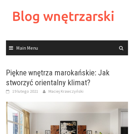
Skip
to
Blog wnętrzarski
content
Main Menu
Piękne wnętrza marokańskie: Jak
stworzyć orientalny klimat?
19 lutego 2021
Maciej Krawczyński