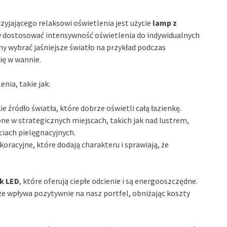
yjającego relaksowi oświetlenia jest użycie
lamp z
 dostosować intensywność oświetlenia do indywidualnych
my wybrać jaśniejsze światło na przykład podczas
ię w wannie.
nia, takie jak:
e źródło światła, które dobrze oświetli całą łazienkę.
e w strategicznych miejscach, takich jak nad lustrem,
iach pielęgnacyjnych.
koracyjne, które dodają charakteru i sprawiają, że
k LED
, które oferują ciepłe odcienie i są energooszczędne.
akże wpływa pozytywnie na nasz portfel, obniżając koszty