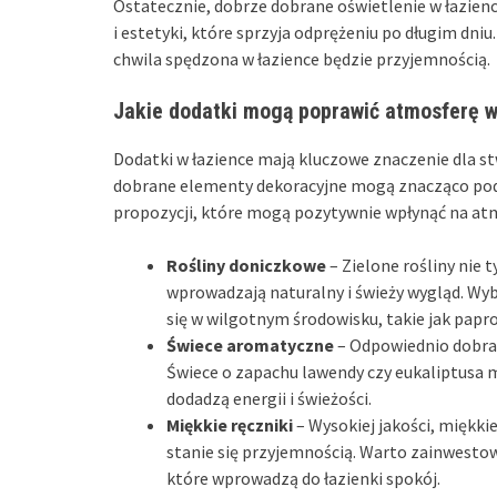
Ostatecznie, dobrze dobrane oświetlenie w łazie
i estetyki, które sprzyja odprężeniu po długim dniu
chwila spędzona w łazience będzie przyjemnością.
Jakie dodatki mogą poprawić atmosferę w
Dodatki w łazience mają kluczowe znaczenie dla st
dobrane elementy dekoracyjne mogą znacząco podn
propozycji, które mogą pozytywnie wpłynąć na atm
Rośliny doniczkowe
– Zielone rośliny nie 
wprowadzają naturalny i świeży wygląd. Wybi
się w wilgotnym środowisku, takie jak paproc
Świece aromatyczne
– Odpowiednio dobran
Świece o zapachu lawendy czy eukaliptusa m
dodadzą energii i świeżości.
Miękkie ręczniki
– Wysokiej jakości, miękki
stanie się przyjemnością. Warto zainwesto
które wprowadzą do łazienki spokój.