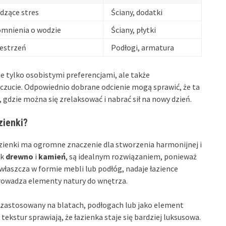
dzące stres
Ściany, dodatki
omnienia o wodzie
Ściany, płytki
estrzeń
Podłogi, armatura
ie tylko osobistymi preferencjami, ale także
ucie. Odpowiednio dobrane odcienie mogą sprawić, że ta
gdzie można się zrelaksować i nabrać sił na nowy dzień.
zienki?
zienki ma ogromne znaczenie dla stworzenia harmonijnej i
ak
drewno
i
kamień
, są idealnym rozwiązaniem, ponieważ
właszcza w formie mebli lub podłóg, nadaje łazience
prowadza elementy natury do wnętrza.
 zastosowany na blatach, podłogach lub jako element
ekstur sprawiają, że łazienka staje się bardziej luksusowa.