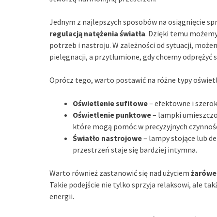
Jednym z najlepszych sposobów na osiągnięcie sprz
regulacją natężenia światła
. Dzięki temu możemy
potrzeb i nastroju. W zależności od sytuacji, może
pielęgnacji, a przytłumione, gdy chcemy odprężyć s
Oprócz tego, warto postawić na różne typy oświetle
Oświetlenie sufitowe
– efektowne i szeroki
Oświetlenie punktowe
– lampki umieszczon
które mogą pomóc w precyzyjnych czynnośc
Światło nastrojowe
– lampy stojące lub de
przestrzeń staje się bardziej intymna.
Warto również zastanowić się nad użyciem
żarówe
Takie podejście nie tylko sprzyja relaksowi, ale t
energii.