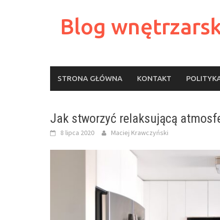
Skip
to
Blog wnętrzarsk
content
STRONA GŁÓWNA
KONTAKT
POLITYK
Jak stworzyć relaksującą atmosfe
8 lipca 2020
Maciej Krawczyński