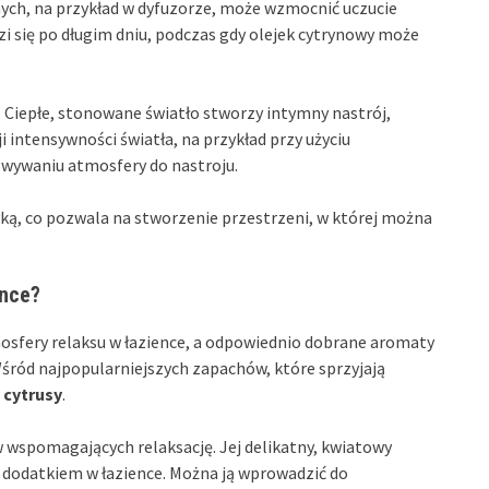
ych, na przykład w dyfuzorze, może wzmocnić uczucie
zi się po długim dniu, podczas gdy olejek cytrynowy może
 Ciepłe, stonowane światło stworzy intymny nastrój,
ji intensywności światła, na przykład przy użyciu
wywaniu atmosfery do nastroju.
yką, co pozwala na stworzenie przestrzeni, w której można
ence?
osfery relaksu w łazience, a odpowiednio dobrane aromaty
ród najpopularniejszych zapachów, które sprzyjają
z
cytrusy
.
 wspomagających relaksację. Jej delikatny, kwiatowy
ym dodatkiem w łazience. Można ją wprowadzić do