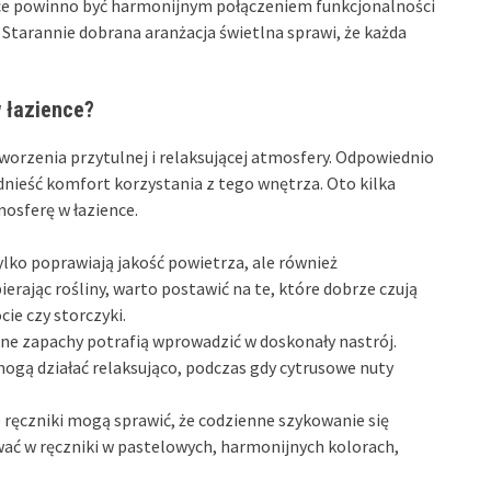
nce powinno być harmonijnym połączeniem funkcjonalności
. Starannie dobrana aranżacja świetlna sprawi, że każda
 łazience?
worzenia przytulnej i relaksującej atmosfery. Odpowiednio
ieść komfort korzystania z tego wnętrza. Oto kilka
osferę w łazience.
tylko poprawiają jakość powietrza, ale również
erając rośliny, warto postawić na te, które dobrze czują
ie czy storczyki.
e zapachy potrafią wprowadzić w doskonały nastrój.
ogą działać relaksująco, podczas gdy cytrusowe nuty
e ręczniki mogą sprawić, że codzienne szykowanie się
wać w ręczniki w pastelowych, harmonijnych kolorach,