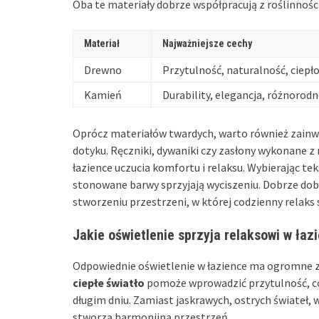
Oba te materiały dobrze współpracują z roślinnośc
Materiał
Najważniejsze cechy
Drewno
Przytulność, naturalność, ciepł
Kamień
Durability, elegancja, różnorod
Oprócz materiałów twardych, warto również zain
dotyku. Ręczniki, dywaniki czy zasłony wykonane z 
łazience uczucia komfortu i relaksu. Wybierając te
stonowane barwy sprzyjają wyciszeniu. Dobrze do
stworzeniu przestrzeni, w której codzienny relaks s
Jakie oświetlenie sprzyja relaksowi w łaz
Odpowiednie oświetlenie w łazience ma ogromne zn
ciepłe światło
pomoże wprowadzić przytulność, co
długim dniu. Zamiast jaskrawych, ostrych świateł,
stworzą harmonijną przestrzeń.