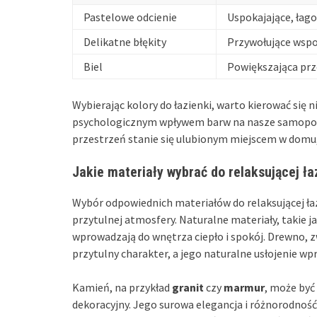
Pastelowe odcienie
Uspokajające, łago
Delikatne błękity
Przywołujące wsp
Biel
Powiększająca prz
Wybierając kolory do łazienki, warto kierować się n
psychologicznym wpływem barw na nasze samopocz
przestrzeń stanie się ulubionym miejscem w domu, 
Jakie materiały wybrać do relaksującej ła
Wybór odpowiednich materiałów do relaksującej ła
przytulnej atmosfery. Naturalne materiały, takie j
wprowadzają do wnętrza ciepło i spokój. Drewno, z
przytulny charakter, a jego naturalne usłojenie w
Kamień, na przykład
granit
czy
marmur
, może być
dekoracyjny. Jego surowa elegancja i różnorodność t