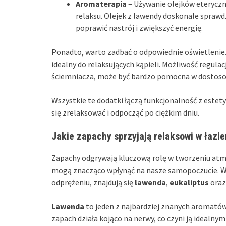
Aromaterapia
– Używanie olejków eteryczn
relaksu. Olejek z lawendy doskonale sprawd
poprawić nastrój i zwiększyć energię.
Ponadto, warto zadbać o odpowiednie oświetlenie.
idealny do relaksujących kąpieli. Możliwość regulac
ściemniacza, może być bardzo pomocna w dostoso
Wszystkie te dodatki łączą funkcjonalność z estet
się zrelaksować i odpocząć po ciężkim dniu.
Jakie zapachy sprzyjają relaksowi w łazi
Zapachy odgrywają kluczową rolę w tworzeniu atm
mogą znacząco wpłynąć na nasze samopoczucie. Wś
odprężeniu, znajdują się
lawenda
,
eukaliptus
ora
Lawenda
to jeden z najbardziej znanych aromatów
zapach działa kojąco na nerwy, co czyni ją idealn