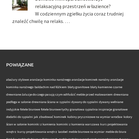
relaksacyjną przestrzeń w łazience?
W codziennym zgiełku życia coraz trudniej
znaleźć chwilę na relaks. …
POWIĄZANE
abażury stylowe
aranżacja kominka narożnego
aranżacje kominek narożny
aranżacje
kominka narożnego
baldachim nad łóżkiem
blaty granitowe
blaty kamienne
czarne
drewniane żaluzje do czego pasują
czym odtłuścić meble przed malowaniem
drewniana
podłoga w salonie
drewniana ściana w sypialni
dywany do sypialni
dywany wełniane
indyjskie
fotele biurowe
fotele biurowe tychy
granatowa sypialnia inspiracje
granatowe
dodatki do sypialni
jak zbudować kominek
kabiny prysznicowe na wymiar wrocław
kolory
ścian w salonie
kominki z kamienia
kominki z kamienia warszawa
kurs projektowania
wnętrz
kursy projektowania wnętrz
lacobel
meble biurowe na wymiar
meble do biura