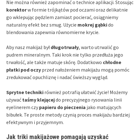
Nie można również zapominać o technice aplikacji. Stosując
korektor
w formie trójkątów pod oczami oraz delikatnie
go wklepując pędzlem zamiast pocierać, osiągniemy
naturalny efekt bez smug. Użycie
mokrej gąbki
do
blendowania zapewnia równomierne krycie.
Aby nasz makijaż był
długotrwały
, warto utrwalić go
pudrem mineralnym. Taki krok nie tylko przedłuża jego
trwałość, ale także matuje skórę. Dodatkowo
chłodne
płatki pod oczy
przed nałożeniem makijażu mogą pomóc
zredukować opuchliznę i nadać świeższy wygląd.
Sprytne techniki
również potrafią ułatwić życie! Możemy
używać
taśmy klejącej
do precyzyjnego rysowania linii
eyelinerem czy
papieru do pieczenia
jako matujących
bibułek. Te proste metody czynią proces makijażu bardziej
efektywnym i przyjemnym.
Jak triki makijażowe pomagają uzyskać