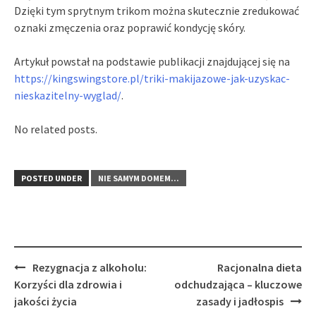
Dzięki tym sprytnym trikom można skutecznie zredukować
oznaki zmęczenia oraz poprawić kondycję skóry.
Artykuł powstał na podstawie publikacji znajdującej się na
https://kingswingstore.pl/triki-makijazowe-jak-uzyskac-
nieskazitelny-wyglad/
.
No related posts.
POSTED UNDER
NIE SAMYM DOMEM...
Post
Rezygnacja z alkoholu:
Racjonalna dieta
navigation
Korzyści dla zdrowia i
odchudzająca – kluczowe
jakości życia
zasady i jadłospis