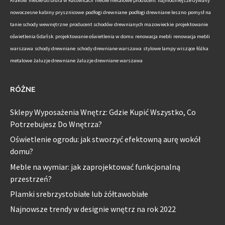
Kraków
meble do biura w Katowicach
meble metalowe producent
najmodniejsze dywany
nowoczesne kabiny prysznicowe
podłogi drewniane
podłogi drewniane leszno
pomysł na
tanie schody wewnętrzne
producent schodów drewnianych mazowieckie
projektowanie
oświetlenia Gdańsk
projektowanie oświetlenia w domu
renowacja mebli
renowacja mebli
warszawa
schody drewniane
schody drewniane warszawa
stylowe lampy wiszące
łóżka
metalowe
żaluzje drewniane
żaluzje drewniane warszawa
RÓŻNE
Sklepy Wyposażenia Wnętrz: Gdzie Kupić Wszystko, Co
Potrzebujesz Do Wnętrza?
Oświetlenie ogrodu: jak stworzyć efektowną aurę wokół
domu?
Meble na wymiar: jak zaprojektować funkcjonalną
przestrzeń?
Plamki srebrzystobiałe lub żółtawobiałe
Najnowsze trendy w designie wnętrz na rok 2022