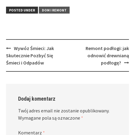
POSTED UNDER
DOM I REMONT
Post
Wywóz Śmieci: Jak
Remont podłogi: jak
navigation
Skutecznie Pozbyć Się
odnowić drewnianą
Śmieci i Odpadów
podłogę?
Dodaj komentarz
Twój adres email nie zostanie opublikowany.
Wymagane pola są oznaczone
*
Komentarz
*