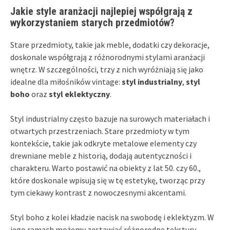
Jakie style aranżacji najlepiej współgrają z
wykorzystaniem starych przedmiotów?
Stare przedmioty, takie jak meble, dodatki czy dekoracje,
doskonale współgrają z różnorodnymi stylami aranżacji
wnętrz. W szczególności, trzy z nich wyróżniają się jako
idealne dla miłośników vintage:
styl industrialny
,
styl
boho
oraz
styl eklektyczny
.
Styl industrialny często bazuje na surowych materiałach i
otwartych przestrzeniach. Stare przedmioty w tym
kontekście, takie jak odkryte metalowe elementy czy
drewniane meble z historią, dodają autentyczności i
charakteru. Warto postawić na obiekty z lat 50. czy 60.,
które doskonale wpisują się w tę estetykę, tworząc przy
tym ciekawy kontrast z nowoczesnymi akcentami.
Styl boho z kolei kładzie nacisk na swobodę i eklektyzm. W
jego ramach możemy zestawiać różnorodne tekstury,