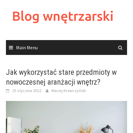
Skip
to
Blog wnętrzarski
content
Main Menu
Jak wykorzystać stare przedmioty w
nowoczesnej aranżacji wnętrz?
25 stycznia 2022
Maciej Krawczyński