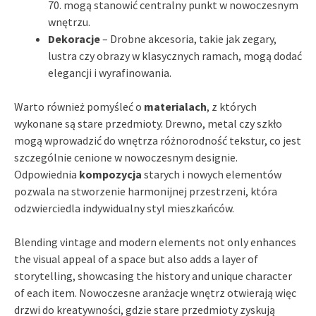
70. mogą stanowić centralny punkt w nowoczesnym
wnętrzu.
Dekoracje
– Drobne akcesoria, takie jak zegary,
lustra czy obrazy w klasycznych ramach, mogą dodać
elegancji i wyrafinowania.
Warto również pomyśleć o
materialach
, z których
wykonane są stare przedmioty. Drewno, metal czy szkło
mogą wprowadzić do wnętrza różnorodność tekstur, co jest
szczególnie cenione w nowoczesnym designie.
Odpowiednia
kompozycja
starych i nowych elementów
pozwala na stworzenie harmonijnej przestrzeni, która
odzwierciedla indywidualny styl mieszkańców.
Blending vintage and modern elements not only enhances
the visual appeal of a space but also adds a layer of
storytelling, showcasing the history and unique character
of each item. Nowoczesne aranżacje wnętrz otwierają więc
drzwi do kreatywności, gdzie stare przedmioty zyskują