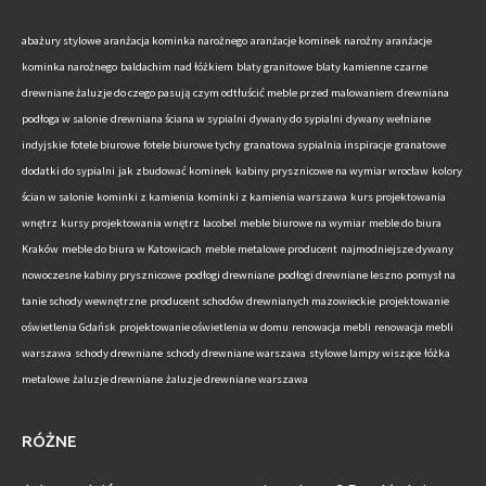
abażury stylowe
aranżacja kominka narożnego
aranżacje kominek narożny
aranżacje
kominka narożnego
baldachim nad łóżkiem
blaty granitowe
blaty kamienne
czarne
drewniane żaluzje do czego pasują
czym odtłuścić meble przed malowaniem
drewniana
podłoga w salonie
drewniana ściana w sypialni
dywany do sypialni
dywany wełniane
indyjskie
fotele biurowe
fotele biurowe tychy
granatowa sypialnia inspiracje
granatowe
dodatki do sypialni
jak zbudować kominek
kabiny prysznicowe na wymiar wrocław
kolory
ścian w salonie
kominki z kamienia
kominki z kamienia warszawa
kurs projektowania
wnętrz
kursy projektowania wnętrz
lacobel
meble biurowe na wymiar
meble do biura
Kraków
meble do biura w Katowicach
meble metalowe producent
najmodniejsze dywany
nowoczesne kabiny prysznicowe
podłogi drewniane
podłogi drewniane leszno
pomysł na
tanie schody wewnętrzne
producent schodów drewnianych mazowieckie
projektowanie
oświetlenia Gdańsk
projektowanie oświetlenia w domu
renowacja mebli
renowacja mebli
warszawa
schody drewniane
schody drewniane warszawa
stylowe lampy wiszące
łóżka
metalowe
żaluzje drewniane
żaluzje drewniane warszawa
RÓŻNE