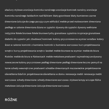
abażury stylowe
aranżacja kominka narożnego
aranżacje kominek narożny
aranżacje
kominka narożnego
baldachim nad łóżkiem
blaty granitowe
blaty kamienne
czarne
drewniane żaluzje do czego pasują
czym odtłuścić meble przed malowaniem
drewniana
podłoga w salonie
drewniana ściana w sypialni
dywany do sypialni
dywany wełniane
indyjskie
fotele biurowe
fotele biurowe tychy
granatowa sypialnia inspiracje
granatowe
dodatki do sypialni
jak zbudować kominek
kabiny prysznicowe na wymiar wrocław
kolory
ścian w salonie
kominki z kamienia
kominki z kamienia warszawa
kurs projektowania
wnętrz
kursy projektowania wnętrz
lacobel
meble biurowe na wymiar
meble do biura
Kraków
meble do biura w Katowicach
meble metalowe producent
najmodniejsze dywany
nowoczesne kabiny prysznicowe
podłogi drewniane
podłogi drewniane leszno
pomysł na
tanie schody wewnętrzne
producent schodów drewnianych mazowieckie
projektowanie
oświetlenia Gdańsk
projektowanie oświetlenia w domu
renowacja mebli
renowacja mebli
warszawa
schody drewniane
schody drewniane warszawa
stylowe lampy wiszące
łóżka
metalowe
żaluzje drewniane
żaluzje drewniane warszawa
RÓŻNE