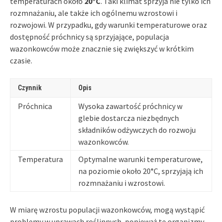
temperaturach około
20°C
. Taki klimat sprzyja nie tylko ich
rozmnażaniu, ale także ich ogólnemu wzrostowi i
rozwojowi. W przypadku, gdy warunki temperaturowe oraz
dostępność próchnicy są sprzyjające, populacja
wazonkowców może znacznie się zwiększyć w krótkim
czasie.
Czynnik
Opis
Próchnica
Wysoka zawartość próchnicy w
glebie dostarcza niezbędnych
składników odżywczych do rozwoju
wazonkowców.
Temperatura
Optymalne warunki temperaturowe,
na poziomie około 20°C, sprzyjają ich
rozmnażaniu i wzrostowi.
W miarę wzrostu populacji wazonkowców, mogą wystąpić
problemy w uprawach roślinnych, ponieważ te organizmy