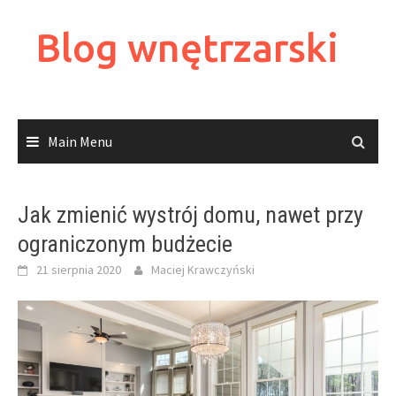
Skip
to
Blog wnętrzarski
content
Main Menu
Jak zmienić wystrój domu, nawet przy
ograniczonym budżecie
21 sierpnia 2020
Maciej Krawczyński