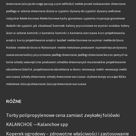
drewniane żaluzje do czego pasują
czym odtłuścić meble przed malowaniem
drewniana
podłoga w salonie
drewniana ściana w sypialni
dywany do sypialni
dywany wełniane
indyjskie
fotele biurowe
fotele biurowe tychy
granatowa sypialnia inspiracje
granatowe
dodatki do sypialni
jak zbudować kominek
kabiny prysznicowe na wymiar wrocław
kolory
ścian w salonie
kominki z kamienia
kominki z kamienia warszawa
kurs projektowania
wnętrz
kursy projektowania wnętrz
lacobel
meble biurowe na wymiar
meble do biura
Kraków
meble do biura w Katowicach
meble metalowe producent
najmodniejsze dywany
nowoczesne kabiny prysznicowe
podłogi drewniane
podłogi drewniane leszno
pomysł na
tanie schody wewnętrzne
producent schodów drewnianych mazowieckie
projektowanie
oświetlenia Gdańsk
projektowanie oświetlenia w domu
renowacja mebli
renowacja mebli
warszawa
schody drewniane
schody drewniane warszawa
stylowe lampy wiszące
łóżka
metalowe
żaluzje drewniane
żaluzje drewniane warszawa
RÓŻNE
Torby polipropylenowe cena zamiast zwykałej foliówki
KALANCHOE —Kalanchoe spp
Koperek ogrodowy – zdrowotne właściwości i zastosowanie