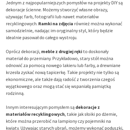
Jednym z najpopularniejszych pomysłów na projekty DIY są
dekoracje ścienne. Możemy stworzyć własne obrazy,
używając farb, fotografii lub nawet materiałów
recyklingowych.
Ramki na zdjęcia
również można wykonać
samodzielnie, nadając im oryginalny styl, który będzie
idealnie pasował do całego wystroju.
Oprócz dekoracji,
meble z drugiej ręki
to doskonały
materiał do przemiany. Przykładowo, stary stół można
odnowić za pomocą nowego lakieru lub farby, a drewniane
krzesła zyskać nową tapicerkę. Takie projekty nie tylko są
ekonomiczne, ale także dają radość z tworzenia czegoś
wyjątkowego oraz mogą stać się wspaniałą pamiątką
rodzinną.
Innym interesującym pomysłem są
dekoracje z
materiałów recyklingowych
, takie jak słoiki po dżemie,
które można przerobić na lampiony czy pojemniki na
kwiaty. Używając starych ubrań, możemy wykonać poduszki,