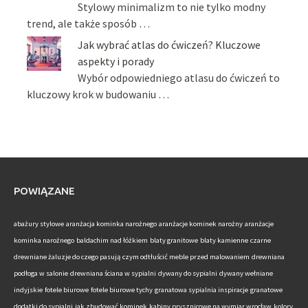
Stylowy minimalizm to nie tylko modny
trend, ale także sposób …
Jak wybrać atlas do ćwiczeń? Kluczowe
aspekty i porady
Wybór odpowiedniego atlasu do ćwiczeń to
kluczowy krok w budowaniu …
POWIĄZANE
abażury stylowe
aranżacja kominka narożnego
aranżacje kominek narożny
aranżacje
kominka narożnego
baldachim nad łóżkiem
blaty granitowe
blaty kamienne
czarne
drewniane żaluzje do czego pasują
czym odtłuścić meble przed malowaniem
drewniana
podłoga w salonie
drewniana ściana w sypialni
dywany do sypialni
dywany wełniane
indyjskie
fotele biurowe
fotele biurowe tychy
granatowa sypialnia inspiracje
granatowe
dodatki do sypialni
jak zbudować kominek
kabiny prysznicowe na wymiar wrocław
kolory