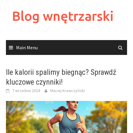
Skip
to
Blog wnętrzarski
content
Main Menu
Ile kalorii spalimy biegnąc? Sprawdź
kluczowe czynniki!
7 września 2024
Maciej Krawczyński