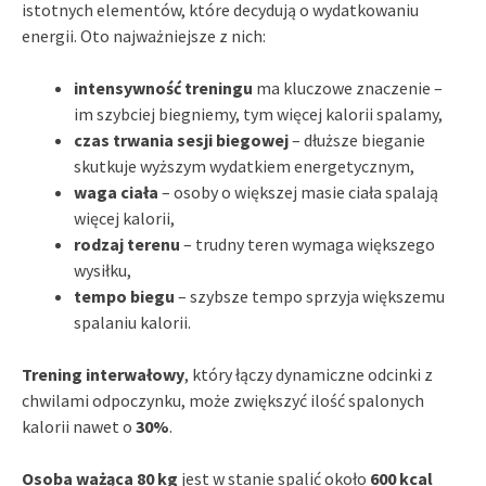
istotnych elementów, które decydują o wydatkowaniu
energii. Oto najważniejsze z nich:
intensywność treningu
ma kluczowe znaczenie –
im szybciej biegniemy, tym więcej kalorii spalamy,
czas trwania sesji biegowej
– dłuższe bieganie
skutkuje wyższym wydatkiem energetycznym,
waga ciała
– osoby o większej masie ciała spalają
więcej kalorii,
rodzaj terenu
– trudny teren wymaga większego
wysiłku,
tempo biegu
– szybsze tempo sprzyja większemu
spalaniu kalorii.
Trening interwałowy
, który łączy dynamiczne odcinki z
chwilami odpoczynku, może zwiększyć ilość spalonych
kalorii nawet o
30%
.
Osoba ważąca 80 kg
jest w stanie spalić około
600 kcal