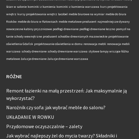
ścian w salonie
kominki z kamienia
kominki z kamienia warszawa
kurs projektowania
wnętrz
kursy projektowania wnętrz
lacobel
meble biurowe na wymiar
meble do biura
Kraków
meble do biura w Katowicach
meble metalowe producent
najmodniejsze dywany
nowoczesne kabiny prysznicowe
podłogi drewniane
podłogi drewniane leszno
pomysł na
tanie schody wewnętrzne
producent schodów drewnianych mazowieckie
projektowanie
oświetlenia Gdańsk
projektowanie oświetlenia w domu
renowacja mebli
renowacja mebli
warszawa
schody drewniane
schody drewniane warszawa
stylowe lampy wiszące
łóżka
metalowe
żaluzje drewniane
żaluzje drewniane warszawa
RÓŻNE
Remont łazienki na małą przestrzeń: Jak maksymalnie ją
wykorzystać?
Narożnik czy sofa: jak wybrać meble do salonu?
UKŁADANIE W ROWKU
Przydomowe oczyszczalnie – zalety
Jak wybrać najlepszy żel do mycia twarzy? Składniki i