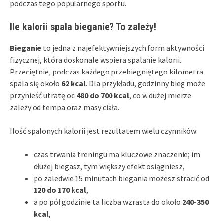
podczas tego popularnego sportu.
Ile kalorii spala bieganie? To zależy!
Bieganie
to jedna z najefektywniejszych form aktywności
fizycznej, która doskonale wspiera spalanie kalorii.
Przeciętnie, podczas każdego przebiegniętego kilometra
spala się około
62 kcal
. Dla przykładu, godzinny bieg może
przynieść utratę od
480 do 700 kcal
, co w dużej mierze
zależy od tempa oraz masy ciała.
Ilość spalonych kalorii jest rezultatem wielu czynników:
czas trwania treningu ma kluczowe znaczenie; im
dłużej biegasz, tym większy efekt osiągniesz,
po zaledwie 15 minutach biegania możesz stracić od
120 do 170 kcal
,
a po pół godzinie ta liczba wzrasta do około
240-350
kcal
,