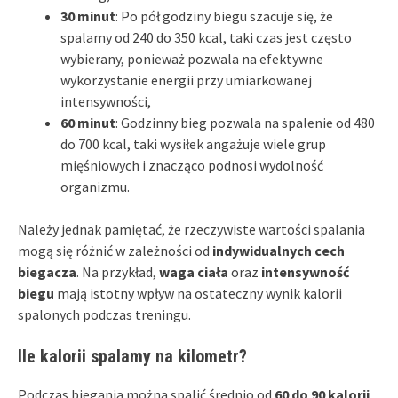
30 minut
: Po pół godziny biegu szacuje się, że
spalamy od 240 do 350 kcal, taki czas jest często
wybierany, ponieważ pozwala na efektywne
wykorzystanie energii przy umiarkowanej
intensywności,
60 minut
: Godzinny bieg pozwala na spalenie od 480
do 700 kcal, taki wysiłek angażuje wiele grup
mięśniowych i znacząco podnosi wydolność
organizmu.
Należy jednak pamiętać, że rzeczywiste wartości spalania
mogą się różnić w zależności od
indywidualnych cech
biegacza
. Na przykład,
waga ciała
oraz
intensywność
biegu
mają istotny wpływ na ostateczny wynik kalorii
spalonych podczas treningu.
Ile kalorii spalamy na kilometr?
Podczas biegania można spalić średnio od
60 do 90 kalorii