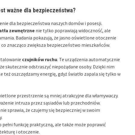
est ważne dla bezpieczeństwa?
nie dla bezpieczeństwa naszych domów i posesji.
atła zewnętrzne
nie tylko poprawiają widoczność, ale
amania. Badania pokazują, że jasno oświetlone otoczenie
o, co znacząco zwiększa bezpieczeństwo mieszkańców.
nstalowanie
czujników ruchu
. Te urządzenia automatycznie
oże skutecznie odstraszyć niepożądane osoby. Dzięki nim
 też oszczędzamy energię, gdyż światło zapala się tylko w
etlone przestrzenie są mniej atrakcyjne dla włamywaczy.
ażenie intruza przez sąsiadów lub przechodniów.
ie sprawia, że czujemy się bezpieczniej w swoim
y.
 pełni funkcję praktyczną, ale także może poprawić
tekturę i otoczenie.