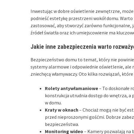
Inwestując w dobre oświetlenie zewnętrzne, możem
podnieść estetykę przestrzeni wokół domu. Warto
zastosować, aby stworzyć zarówno funkcjonalne, j
źródeł światła oraz ich umiejscowienie ma kluczow
Jakie inne zabezpieczenia warto rozważy
Bezpieczeństwo domu to temat, który nie powinie
systemy alarmowe i odpowiednie oświetlenie, ale 
zniechęcą włamywaczy. Oto kilka rozwiązań, któ
Rolety antywłamaniowe
– To doskonałe r
konstrukcja utrudnia dostęp do wnętrza, a 
w domu.
Kraty w oknach
– Chociaż mogą nie być est
przed nieproszonymi gośćmi. Dobrze zabe
bezpieczeństwa.
Monitoring wideo
– Kamery pozwalają na b