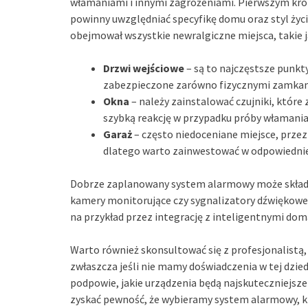
włamaniami i innymi zagrożeniami. Pierwszym krok
powinny uwzględniać specyfikę domu oraz styl życ
obejmował wszystkie newralgiczne miejsca, takie j
Drzwi wejściowe
– są to najczęstsze punkt
zabezpieczone zarówno fizycznymi zamkami
Okna
– należy zainstalować czujniki, które 
szybką reakcję w przypadku próby włamania
Garaż
– często niedoceniane miejsce, prze
dlatego warto zainwestować w odpowiednie
Dobrze zaplanowany system alarmowy może składać 
kamery monitorujące czy sygnalizatory dźwiękowe
na przykład przez integrację z inteligentnymi do
Warto również skonsultować się z profesjonalistą
zwłaszcza jeśli nie mamy doświadczenia w tej dzied
podpowie, jakie urządzenia będą najskuteczniejsze
zyskać pewność, że wybieramy system alarmowy, k