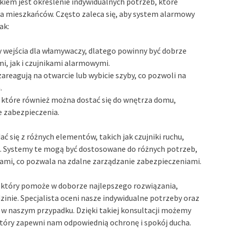
iem jest określenie indywidualnych potrzeb, które
ia mieszkańców. Często zaleca się, aby system alarmowy
ak:
y wejścia dla włamywaczy, dlatego powinny być dobrze
, jak i czujnikami alarmowymi.
zareagują na otwarcie lub wybicie szyby, co pozwoli na
.
z które również można dostać się do wnętrza domu,
 zabezpieczenia.
się z różnych elementów, takich jak czujniki ruchu,
. Systemy te mogą być dostosowane do różnych potrzeb,
mami, co pozwala na zdalne zarządzanie zabezpieczeniami.
, który pomoże w doborze najlepszego rozwiązania,
zinie. Specjalista oceni nasze indywidualne potrzeby oraz
 w naszym przypadku. Dzięki takiej konsultacji możemy
tóry zapewni nam odpowiednią ochronę i spokój ducha.