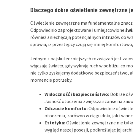
Dlaczego dobre oświetlenie zewnętrzne j
Oświetlenie zewnętrzne ma fundamentalne znacze
Odpowiednio zaprojektowane i umiejscowione
świ
również zniechęcają potencjalnych intruzów do wł
sprawia, iż przestępcy czują się mniej komfortow
Jednym z najskuteczniejszych rozwiązań jest zai
włączają światło, gdy wykryją ruch w pobliżu, co m
nie tylko zyskujemy dodatkowe bezpieczeństwo, ale
momencie potrzeby.
Widoczność i bezpieczeństwo:
Dobrze oświ
Jasność otoczenia zwiększa szanse na zauw
Odczucie komfortu:
Odpowiednie oświetlen
otoczeniu, zarówno w ciągu dnia, jak i w noc
Estetyka:
Oświetlenie zewnętrzne nie tylko
wygląd naszej posesji, podkreślając jej archi