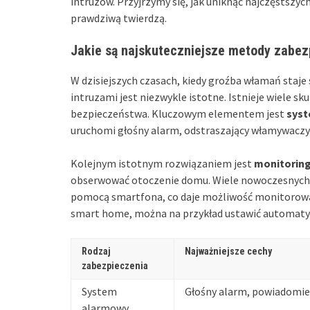
intruzów. Przyjrzymy się, jak uniknąć najczęstszyc
prawdziwą twierdzą.
Jakie są najskuteczniejsze metody zabe
W dzisiejszych czasach, kiedy groźba włamań staje
intruzami jest niezwykle istotne. Istnieje wiele
bezpieczeństwa. Kluczowym elementem jest
sys
uruchomi głośny alarm, odstraszający włamywaczy
Kolejnym istotnym rozwiązaniem jest
monitorin
obserwować otoczenie domu. Wiele nowoczesnych 
pomocą smartfona, co daje możliwość monitorowani
smart home, można na przykład ustawić automat
Rodzaj
Najważniejsze cechy
zabezpieczenia
System
Głośny alarm, powiadomien
alarmowy