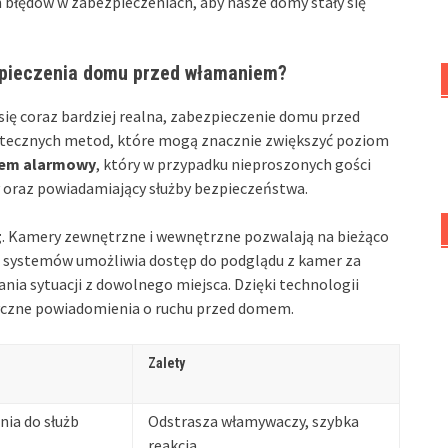
h błędów w zabezpieczeniach, aby nasze domy stały się
zpieczenia domu przed włamaniem?
 się coraz bardziej realna, zabezpieczenie domu przed
 skutecznych metod, które mogą znacznie zwiększyć poziom
tem alarmowy
, który w przypadku nieproszonych gości
 oraz powiadamiający służby bezpieczeństwa.
g
. Kamery zewnętrzne i wewnętrzne pozwalają na bieżąco
systemów umożliwia dostęp do podglądu z kamer za
a sytuacji z dowolnego miejsca. Dzięki technologii
yczne powiadomienia o ruchu przed domem.
Zalety
ia do służb
Odstrasza włamywaczy, szybka
reakcja