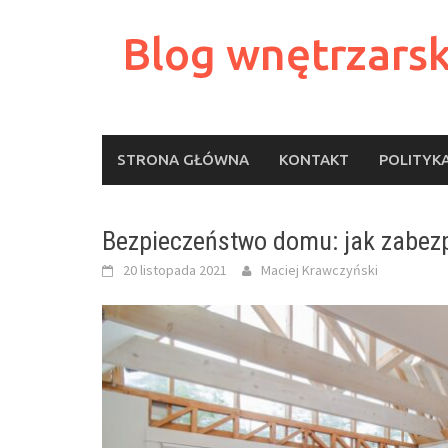
Skip
to
Blog wnętrzarsk
content
STRONA GŁÓWNA
KONTAKT
POLITYK
Bezpieczeństwo domu: jak zabez
20 listopada 2021
Maciej Krawczyński