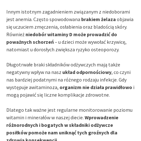
Innym istotnym zagadnieniem związanym z niedoborami
jest anemia. Często spowodowana
brakiem żelaza
objawia
się uczuciem zmęczenia, osłabienia oraz bladością skóry.
Również
niedobór witaminy D może prowadzić do
poważnych schorzeń
– u dzieci może wywołać krzywicę,
natomiast u dorosłych zwiększa ryzyko osteoporozy.
Długotrwałe braki składników odżywczych mają także
negatywny wpływ na nasz
układ odpornościowy
, co czyni
nas bardziej podatnymi na różnego rodzaju infekcje. Gdy
występuje awitaminoza,
organizm nie działa prawidłowo
i
mogą pojawić się liczne komplikacje zdrowotne.
Dlatego tak ważne jest regularne monitorowanie poziomu
witamin i minerałów w naszej diecie.
Wprowadzenie
różnorodnych i bogatych w składniki odżywcze
posiłków pomoże nam uniknąć tych groźnych dla
zdrowia konsekwencji
.