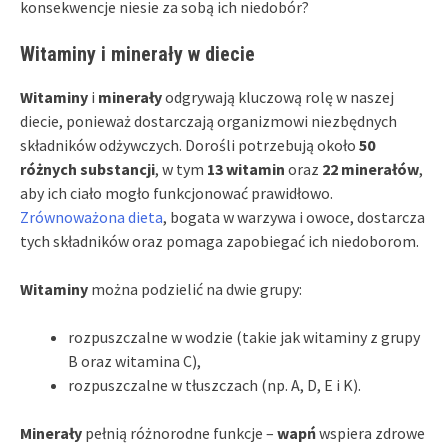
konsekwencje niesie za sobą ich niedobór?
Witaminy i minerały w diecie
Witaminy
i
minerały
odgrywają kluczową rolę w naszej
diecie, ponieważ dostarczają organizmowi niezbędnych
składników odżywczych. Dorośli potrzebują około
50
różnych substancji
, w tym
13 witamin
oraz
22 minerałów
,
aby ich ciało mogło funkcjonować prawidłowo.
Zrównoważona dieta
, bogata w warzywa i owoce, dostarcza
tych składników oraz pomaga zapobiegać ich niedoborom.
Witaminy
można podzielić na dwie grupy:
rozpuszczalne w wodzie (takie jak witaminy z grupy
B oraz witamina C),
rozpuszczalne w tłuszczach (np. A, D, E i K).
Minerały
pełnią różnorodne funkcje –
wapń
wspiera zdrowe