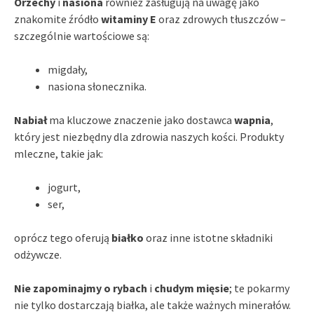
Orzechy
i
nasiona
również zasługują na uwagę jako
znakomite źródło
witaminy E
oraz zdrowych tłuszczów –
szczególnie wartościowe są:
migdały,
nasiona słonecznika.
Nabiał
ma kluczowe znaczenie jako dostawca
wapnia
,
który jest niezbędny dla zdrowia naszych kości. Produkty
mleczne, takie jak:
jogurt,
ser,
oprócz tego oferują
białko
oraz inne istotne składniki
odżywcze.
Nie zapominajmy o rybach
i
chudym mięsie
; te pokarmy
nie tylko dostarczają białka, ale także ważnych minerałów.