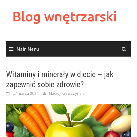
Skip
to
Blog wnętrzarski
content
Main Menu
Witaminy i minerały w diecie – jak
zapewnić sobie zdrowie?
27 marca 2024
Maciej Krawczyński