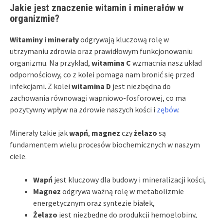
Jakie jest znaczenie witamin i minerałów w
organizmie?
Witaminy
i
minerały
odgrywają kluczową rolę w
utrzymaniu zdrowia oraz prawidłowym funkcjonowaniu
organizmu. Na przykład,
witamina C
wzmacnia nasz układ
odpornościowy, co z kolei pomaga nam bronić się przed
infekcjami. Z kolei
witamina D
jest niezbędna do
zachowania równowagi wapniowo-fosforowej, co ma
pozytywny wpływ na zdrowie naszych kości i
zębów
.
Minerały takie jak
wapń
,
magnez
czy
żelazo
są
fundamentem wielu procesów biochemicznych w naszym
ciele.
Wapń
jest kluczowy dla budowy i mineralizacji kości,
Magnez
odgrywa ważną rolę w metabolizmie
energetycznym oraz syntezie białek,
Żelazo
jest niezbędne do produkcji hemoglobiny,