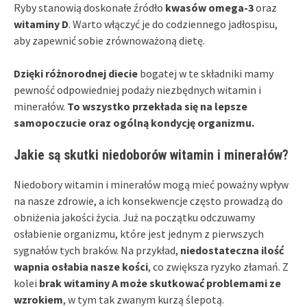
Ryby stanowią doskonałe źródło
kwasów omega-3
oraz
witaminy D
. Warto włączyć je do codziennego jadłospisu,
aby zapewnić sobie zrównoważoną dietę.
Dzięki różnorodnej diecie
bogatej w te składniki mamy
pewność odpowiedniej podaży niezbędnych witamin i
minerałów.
To wszystko przekłada się na lepsze
samopoczucie oraz ogólną kondycję organizmu.
Jakie są skutki niedoborów witamin i minerałów?
Niedobory witamin i minerałów mogą mieć poważny wpływ
na nasze zdrowie, a ich konsekwencje często prowadzą do
obniżenia jakości życia. Już na początku odczuwamy
osłabienie organizmu, które jest jednym z pierwszych
sygnałów tych braków. Na przykład,
niedostateczna ilość
wapnia osłabia nasze kości
, co zwiększa ryzyko złamań. Z
kolei
brak witaminy A może skutkować problemami ze
wzrokiem
, w tym tak zwanym kurzą ślepotą.