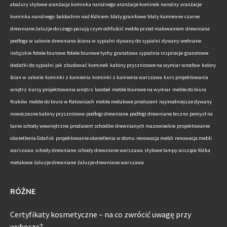
abażury stylowe
aranżacja kominka narożnego
aranżacje kominek narożny
aranżacje
kominka narożnego
baldachim nad łóżkiem
blaty granitowe
blaty kamienne
czarne
drewniane żaluzje do czego pasują
czym odtłuścić meble przed malowaniem
drewniana
podłoga w salonie
drewniana ściana w sypialni
dywany do sypialni
dywany wełniane
indyjskie
fotele biurowe
fotele biurowe tychy
granatowa sypialnia inspiracje
granatowe
dodatki do sypialni
jak zbudować kominek
kabiny prysznicowe na wymiar wrocław
kolory
ścian w salonie
kominki z kamienia
kominki z kamienia warszawa
kurs projektowania
wnętrz
kursy projektowania wnętrz
lacobel
meble biurowe na wymiar
meble do biura
Kraków
meble do biura w Katowicach
meble metalowe producent
najmodniejsze dywany
nowoczesne kabiny prysznicowe
podłogi drewniane
podłogi drewniane leszno
pomysł na
tanie schody wewnętrzne
producent schodów drewnianych mazowieckie
projektowanie
oświetlenia Gdańsk
projektowanie oświetlenia w domu
renowacja mebli
renowacja mebli
warszawa
schody drewniane
schody drewniane warszawa
stylowe lampy wiszące
łóżka
metalowe
żaluzje drewniane
żaluzje drewniane warszawa
RÓŻNE
Certyfikaty kosmetyczne – na co zwrócić uwagę przy
wyborze?