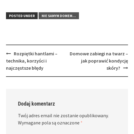
POSTED UNDER
NIE SAMYM DOMEM...
Post
Rozpiętki hantlami –
Domowe zabiegi na twarz –
navigation
technika, korzyści i
jak poprawić kondycję
najczęstsze błędy
skóry?
Dodaj komentarz
Twój adres email nie zostanie opublikowany.
Wymagane pola są oznaczone
*