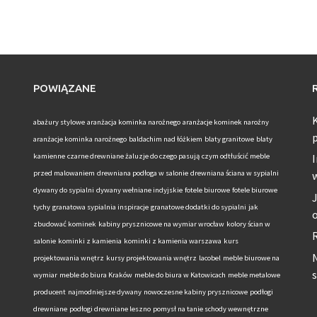
POWIĄZANE
abażury stylowe
aranżacja kominka narożnego
aranżacje kominek narożny
aranżacje kominka narożnego
baldachim nad łóżkiem
blaty granitowe
blaty
kamienne
czarne drewniane żaluzje do czego pasują
czym odtłuścić meble
I
przed malowaniem
drewniana podłoga w salonie
drewniana ściana w sypialni
dywany do sypialni
dywany wełniane indyjskie
fotele biurowe
fotele biurowe
J
tychy
granatowa sypialnia inspiracje
granatowe dodatki do sypialni
jak
zbudować kominek
kabiny prysznicowe na wymiar wrocław
kolory ścian w
salonie
kominki z kamienia
kominki z kamienia warszawa
kurs
N
projektowania wnętrz
kursy projektowania wnętrz
lacobel
meble biurowe na
wymiar
meble do biura Kraków
meble do biura w Katowicach
meble metalowe
producent
najmodniejsze dywany
nowoczesne kabiny prysznicowe
podłogi
drewniane
podłogi drewniane leszno
pomysł na tanie schody wewnętrzne