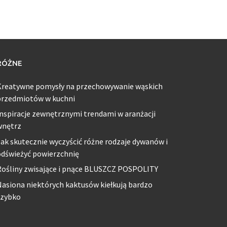
RÓŻNE
Kreatywne pomysły na przechowywanie wąskich
przedmiotów w kuchni
nspiracje zewnętrznymi trendami w aranżacji
wnętrz
ak skutecznie wyczyścić różne rodzaje dywanów i
odświeżyć powierzchnię
Rośliny zwisające i pnące BLUSZCZ POSPOLITY
asiona niektórych kaktusów kiełkują bardzo
szybko