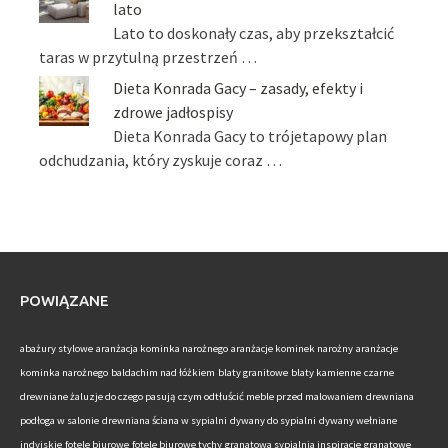
lato
Lato to doskonały czas, aby przekształcić
taras w przytulną przestrzeń …
Dieta Konrada Gacy – zasady, efekty i
zdrowe jadłospisy
Dieta Konrada Gacy to trójetapowy plan
odchudzania, który zyskuje coraz …
POWIĄZANE
abażury stylowe
aranżacja kominka narożnego
aranżacje kominek narożny
aranżacje
kominka narożnego
baldachim nad łóżkiem
blaty granitowe
blaty kamienne
czarne
drewniane żaluzje do czego pasują
czym odtłuścić meble przed malowaniem
drewniana
podłoga w salonie
drewniana ściana w sypialni
dywany do sypialni
dywany wełniane
indyjskie
fotele biurowe
fotele biurowe tychy
granatowa sypialnia inspiracje
granatowe