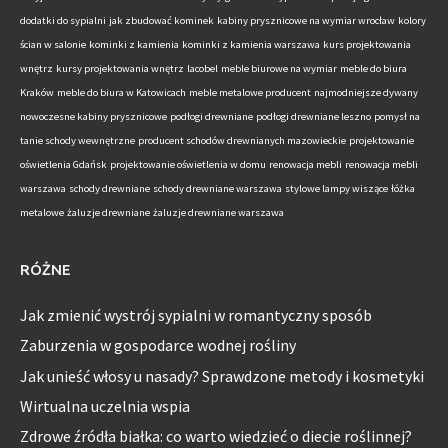
dodatki do sypialni
jak zbudować kominek
kabiny prysznicowe na wymiar wrocław
kolory
ścian w salonie
kominki z kamienia
kominki z kamienia warszawa
kurs projektowania
wnętrz
kursy projektowania wnętrz
lacobel
meble biurowe na wymiar
meble do biura
Kraków
meble do biura w Katowicach
meble metalowe producent
najmodniejsze dywany
nowoczesne kabiny prysznicowe
podłogi drewniane
podłogi drewniane leszno
pomysł na
tanie schody wewnętrzne
producent schodów drewnianych mazowieckie
projektowanie
oświetlenia Gdańsk
projektowanie oświetlenia w domu
renowacja mebli
renowacja mebli
warszawa
schody drewniane
schody drewniane warszawa
stylowe lampy wiszące
łóżka
metalowe
żaluzje drewniane
żaluzje drewniane warszawa
RÓŻNE
Jak zmienić wystrój sypialni w romantyczny sposób
Zaburzenia w gospodarce wodnej rośliny
Jak unieść włosy u nasady? Sprawdzone metody i kosmetyki
Wirtualna uczelnia wspia
Zdrowe źródła białka: co warto wiedzieć o diecie roślinnej?