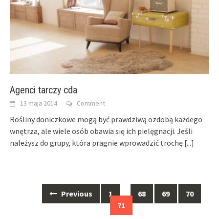
Agenci tarczy cda
13 maja 2014
Comment
Rośliny doniczkowe mogą być prawdziwą ozdobą każdego
wnętrza, ale wiele osób obawia się ich pielęgnacji. Jeśli
należysz do grupy, która pragnie wprowadzić trochę
[...]
Posts
Previous
1
…
68
69
70
navigation
71