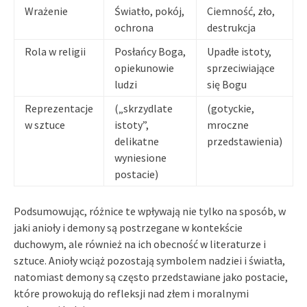
Wrażenie
Światło, pokój,
Ciemność, zło,
ochrona
destrukcja
Rola w religii
Posłańcy Boga,
Upadłe istoty,
opiekunowie
sprzeciwiające
ludzi
się Bogu
Reprezentacje
(„skrzydlate
(gotyckie,
w sztuce
istoty”,
mroczne
delikatne
przedstawienia)
wyniesione
postacie)
Podsumowując, różnice te wpływają nie tylko na sposób, w
jaki anioły i demony są postrzegane w kontekście
duchowym, ale również na ich obecność w literaturze i
sztuce. Anioły wciąż pozostają symbolem nadziei i światła,
natomiast demony są często przedstawiane jako postacie,
które prowokują do refleksji nad złem i moralnymi