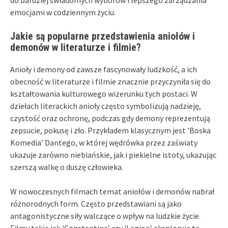
emocjami w codziennym życiu.
Jakie są popularne przedstawienia aniołów i
demonów w literaturze i filmie?
Anioły i demony od zawsze fascynowały ludzkość, a ich
obecność w literaturze i filmie znacznie przyczyniła się do
kształtowania kulturowego wizerunku tych postaci. W
dziełach literackich anioły często symbolizują nadzieję,
czystość oraz ochronę, podczas gdy demony reprezentują
zepsucie, pokusę i zło. Przykładem klasycznym jest 'Boska
Komedia’ Dantego, w której wędrówka przez zaświaty
ukazuje zarówno niebiańskie, jak i piekielne istoty, ukazując
szerszą walkę o duszę człowieka.
W nowoczesnych filmach temat aniołów i demonów nabrał
różnorodnych form. Często przedstawiani są jako
antagonistyczne siły walczące o wpływ na ludzkie życie.
Filmy takie jak 'Constantine’ czy 'Legion’ eksplorują te