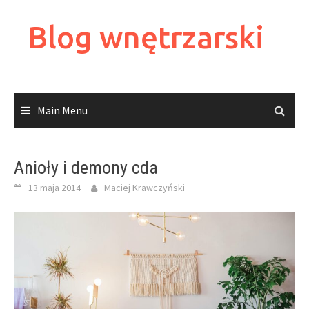
Skip
to
Blog wnętrzarski
content
Main Menu
Anioły i demony cda
13 maja 2014
Maciej Krawczyński