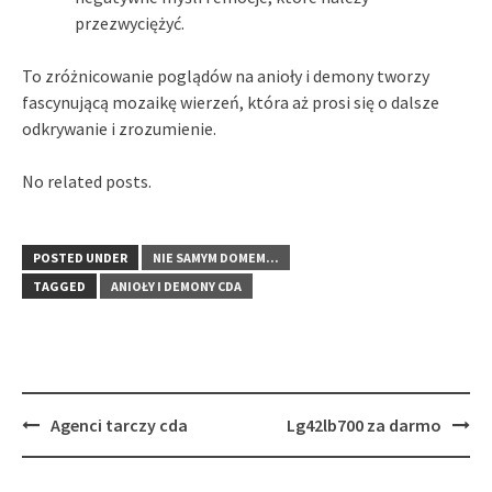
przezwyciężyć.
To zróżnicowanie poglądów na anioły i demony tworzy
fascynującą mozaikę wierzeń, która aż prosi się o dalsze
odkrywanie i zrozumienie.
No related posts.
POSTED UNDER
NIE SAMYM DOMEM...
TAGGED
ANIOŁY I DEMONY CDA
Post
Agenci tarczy cda
Lg42lb700 za darmo
navigation