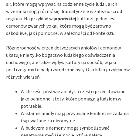
sił, które mogą wpływać na codzienne życie ludzi, a ich
wizerunki mogą różnić się dramatycznie w zależności od
regionu. Na przykład w
japońskiej
kulturze pełno jest
demonów zwanych yokai, które mogą być zarówno
szkodliwe, jak i pomocne, w zależności od kontekstu.
Różnorodność wierzeń dotyczących aniołów i demonów
ukazuje nie tylko bogactwo ludzkiego doświadczenia
duchowego, ale także wpływ kultury na sposób, w jaki
postrzegamy te nadprzyrodzone byty. Oto kilka przykładów
różnych wierzeń:
W chrześcijaństwie anioły są często przedstawiane
jako ochronne istoty, które pomagają ludziom w
potrzebie.
W islamie anioły mają przypisane konkretne zadania
i są uważane za nieomylne.
W buddyzmie demony mogą symbolizować
negatywne myśli i emocje, które należy