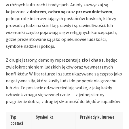
w różnych kulturach i tradycjach. Anioły zazwyczaj są
kojarzone z
dobrem
,
ochroną
oraz
przewodnictwem
,
pełniąc rolę interweniujących posłańców boskich, którzy
prowadzą ludzi na ścieżkę prawdy i sprawiedliwości. Ich
wizerunki często pojawiają się w religijnych koncepcjach,
gdzie prezentowane są jako opiekunowie ludzkości,
symbole nadziei i pokoju.
Z drugiej strony, demony reprezentują
zło
i
chaos
, będąc
zwielokrotnieniem ludzkich lęków oraz wewnętrznych
konfliktów. W literaturze i sztuce ukazywane są często jako
negatywne siły, które kusiły ludzi do popełnienia grzechu
lub zła. Te postacie odzwierciedlają walkę, z jaką każdy
człowiek zmaga się wewnętrznie — z jednej strony
pragnienie dobra, z drugiej skłonność do błędów i upadków.
Typ
Symbolika
Przykłady kulturowe
postaci