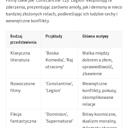
zderzenia, prezentując zarówno anioły, jak i demony w nieco
bardziej złożonych rolach, podkreślając ich ludzkie cechy i
wewnętrzne konflikty.
Rodzaj
Przykłady
Główne motywy
przedstawienia
Klasyczna
’Boska
Walka między
literatura
Komedia’, 'Raj
dobrem a złem,
utracony’
sprawiedliwość,
zbawienie
Nowoczesne
’Constantine’,
Wewnętrzne
filmy
'Legion’
konflikty, pokusy,
skomplikowane
relacje
Fikcja
’Dominion’,
Bitwy kosmiczne,
fantastyczna
'Supernatural’
dualizm moralny,
dylematy etyczne