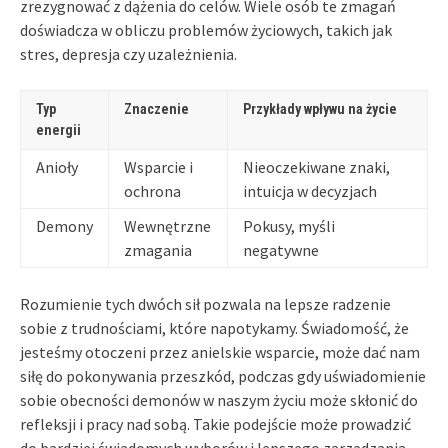
zrezygnować z dążenia do celów. Wiele osób te zmagań
doświadcza w obliczu problemów życiowych, takich jak
stres, depresja czy uzależnienia.
Typ
Znaczenie
Przykłady wpływu na życie
energii
Anioły
Wsparcie i
Nieoczekiwane znaki,
ochrona
intuicja w decyzjach
Demony
Wewnętrzne
Pokusy, myśli
zmagania
negatywne
Rozumienie tych dwóch sił pozwala na lepsze radzenie
sobie z trudnościami, które napotykamy. Świadomość, że
jesteśmy otoczeni przez anielskie wsparcie, może dać nam
siłę do pokonywania przeszkód, podczas gdy uświadomienie
sobie obecności demonów w naszym życiu może skłonić do
refleksji i pracy nad sobą. Takie podejście może prowadzić
do bardziej świadomych wyborów i lepszego zarządzania