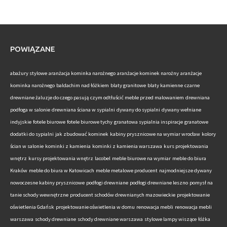
POWIĄZANE
abażury stylowe
aranżacja kominka narożnego
aranżacje kominek narożny
aranżacje
kominka narożnego
baldachim nad łóżkiem
blaty granitowe
blaty kamienne
czarne
drewniane żaluzje do czego pasują
czym odtłuścić meble przed malowaniem
drewniana
podłoga w salonie
drewniana ściana w sypialni
dywany do sypialni
dywany wełniane
indyjskie
fotele biurowe
fotele biurowe tychy
granatowa sypialnia inspiracje
granatowe
dodatki do sypialni
jak zbudować kominek
kabiny prysznicowe na wymiar wrocław
kolory
ścian w salonie
kominki z kamienia
kominki z kamienia warszawa
kurs projektowania
wnętrz
kursy projektowania wnętrz
lacobel
meble biurowe na wymiar
meble do biura
Kraków
meble do biura w Katowicach
meble metalowe producent
najmodniejsze dywany
nowoczesne kabiny prysznicowe
podłogi drewniane
podłogi drewniane leszno
pomysł na
tanie schody wewnętrzne
producent schodów drewnianych mazowieckie
projektowanie
oświetlenia Gdańsk
projektowanie oświetlenia w domu
renowacja mebli
renowacja mebli
warszawa
schody drewniane
schody drewniane warszawa
stylowe lampy wiszące
łóżka