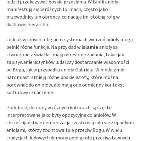
ludzi i przekazywać boskie przesłania. W Biblii anioły
manifestują się w różnych formach, często jako
przewodnicy lub obrońcy, co nadaje im istotną rolę w
duchowej hierarchii.
Jednak w innych religiach i systemach wierzeń anioły mogą
pełnić różne funkcje. Na przykład w
islamie
anioły są
stworzone z światła i mają określone zadania, takie jak
zapisywanie uczynków ludzi czy dostarczanie wiadomości
od Boga, jak w przypadku anioła Gabriela. W hinduizmie
natomiast istnieją różne boskie istoty, które można
porównać do aniołów, ale mają one odmienny kontekst
kulturowy i znaczenie.
Podobnie, demony w różnych kulturach są często
interpretowane jako byty opozycyjne do aniołów. W
chrześcijaństwie demonizacja często wiązała się z upadłymi
aniołami, którzy zbuntowali się przeciw Bogu. W wielu
tradycjach ludowych demony pełnią rolę przeciwstawnych