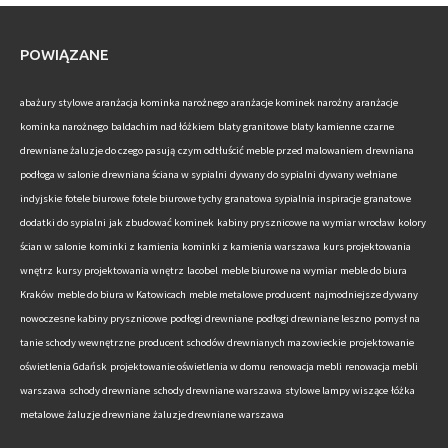
POWIĄZANE
abażury stylowe
aranżacja kominka narożnego
aranżacje kominek narożny
aranżacje
kominka narożnego
baldachim nad łóżkiem
blaty granitowe
blaty kamienne
czarne
drewniane żaluzje do czego pasują
czym odtłuścić meble przed malowaniem
drewniana
podłoga w salonie
drewniana ściana w sypialni
dywany do sypialni
dywany wełniane
indyjskie
fotele biurowe
fotele biurowe tychy
granatowa sypialnia inspiracje
granatowe
dodatki do sypialni
jak zbudować kominek
kabiny prysznicowe na wymiar wrocław
kolory
ścian w salonie
kominki z kamienia
kominki z kamienia warszawa
kurs projektowania
wnętrz
kursy projektowania wnętrz
lacobel
meble biurowe na wymiar
meble do biura
Kraków
meble do biura w Katowicach
meble metalowe producent
najmodniejsze dywany
nowoczesne kabiny prysznicowe
podłogi drewniane
podłogi drewniane leszno
pomysł na
tanie schody wewnętrzne
producent schodów drewnianych mazowieckie
projektowanie
oświetlenia Gdańsk
projektowanie oświetlenia w domu
renowacja mebli
renowacja mebli
warszawa
schody drewniane
schody drewniane warszawa
stylowe lampy wiszące
łóżka
metalowe
żaluzje drewniane
żaluzje drewniane warszawa