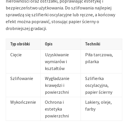
nierówności oraz ostrzałki, poprawiając estetykę i
bezpieczeństwo użytkowania. Do szlifowania najlepiej
sprawdzą się szlifierki oscylacyjne lub ręczne, a końcowy
efekt można poprawić, stosując papier ścierny o
drobniejszej gradacji.
Typ obróbki
Opis
Techniki
Cięcie
Uzyskiwanie
Piła tarczowa,
wymiarów i
pilarka
kształtów
Szlifowanie
Wygładzanie
Szlifierka
krawędzi i
oscylacyjna,
powierzchni
papier ścierny
Wykończenie
Ochrona i
Lakiery, oleje,
estetyka
farby
powierzchni