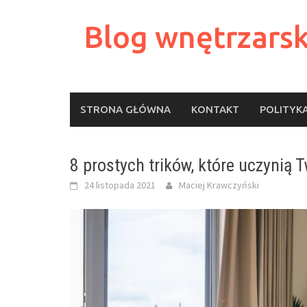
Skip
to
Blog wnętrzarsk
content
STRONA GŁÓWNA
KONTAKT
POLITYK
8 prostych trików, które uczynią 
24 listopada 2021
Maciej Krawczyński