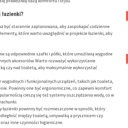
się prawdziwą oazą komfortu i stylu.
 łazienki?
na być starannie zaplanowana, aby zaspokajać codzienne
menty, które warto uwzględnić w projekcie łazienki, aby
e są odpowiednie szafki i półki, które umożliwią wygodne
nnych akcesoriów. Warto rozważyć wykorzystanie
ką czy nad toaletą, aby maksymalnie wykorzystać
 wygodnych i funkcjonalnych urządzeń, takich jak toaleta,
enie. Powinny one być ergonomiczne, co zapewni komfort
ularnością cieszą się też systemy oszczędzania wody, co w
rachunki.
 łazienki powinny być rozmieszczone w sposób, który
odległość między toaletą, umywalką a prysznicem czy
oraz inne czynności higieniczne.