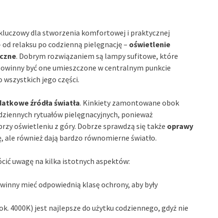
 kluczowy dla stworzenia komfortowej i praktycznej
 – od relaksu po codzienną pielęgnację –
oświetlenie
yczne
. Dobrym rozwiązaniem są lampy sufitowe, które
Powinny być one umieszczone w centralnym punkcie
 wszystkich jego części.
atkowe źródła światła
. Kinkiety zamontowane obok
odziennych rytuałów pielęgnacyjnych, ponieważ
zy oświetleniu z góry. Dobrze sprawdzą się także
oprawy
ję, ale również dają bardzo równomierne światło.
cić uwagę na kilka istotnych aspektów:
owinny mieć odpowiednią klasę ochrony, aby były
ok. 4000K) jest najlepsze do użytku codziennego, gdyż nie