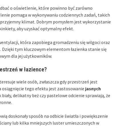
adbać o oświetlenie, które powinno być zarówno
etlenie pomaga w wykonywaniu codziennych zadań, takich
ni przyjemny klimat. Dobrym pomysłem jest wykorzystanie
 kinkiety, aby uzyskać optymalny efekt.
ntylacji, która zapobiega gromadzeniu się wilgoci oraz
ce. Dzięki tym kluczowym elementom łazienka stanie się
wym dla jej użytkowników.
zestrzeń w łazience?
teresuje wiele osób, zwłaszcza gdy przestrzeń jest
 osiągnięcie tego efektu jest zastosowanie
jasnych
k biały, delikatny beż czy pastelowe odcienie sprawiają, że
tronne.
owią doskonały sposób na odbicie światła i powiększenie
i ściany lub kilka mniejszych luster umieszczonych w