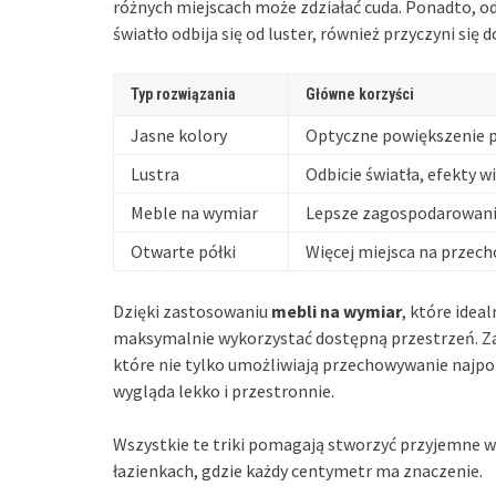
różnych miejscach może zdziałać cuda. Ponadto, od
światło odbija się od luster, również przyczyni się
Typ rozwiązania
Główne korzyści
Jasne kolory
Optyczne powiększenie pr
Lustra
Odbicie światła, efekty 
Meble na wymiar
Lepsze zagospodarowanie 
Otwarte półki
Więcej miejsca na przech
Dzięki zastosowaniu
mebli na wymiar
, które idea
maksymalnie wykorzystać dostępną przestrzeń. Z
które nie tylko umożliwiają przechowywanie najpotr
wygląda lekko i przestronnie.
Wszystkie te triki pomagają stworzyć przyjemne wr
łazienkach, gdzie każdy centymetr ma znaczenie.