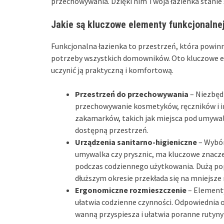
przechowywania. Dzięki nim Twoja łazienka stanie 
Jakie są kluczowe elementy funkcjonalnej
Funkcjonalna łazienka to przestrzeń, która powin
potrzeby wszystkich domowników. Oto kluczowe ele
uczynić ją praktyczną i komfortową.
Przestrzeń do przechowywania
– Niezbędn
przechowywanie kosmetyków, ręczników i i
zakamarków, takich jak miejsca pod umywal
dostępną przestrzeń.
Urządzenia sanitarno-higieniczne
– Wybór
umywalka czy prysznic, ma kluczowe znacz
podczas codziennego użytkowania. Dużą pop
dłuższym okresie przekłada się na mniejsze 
Ergonomiczne rozmieszczenie
– Elementy
ułatwia codzienne czynności. Odpowiednia 
wanną przyspiesza i ułatwia poranne rutyny 