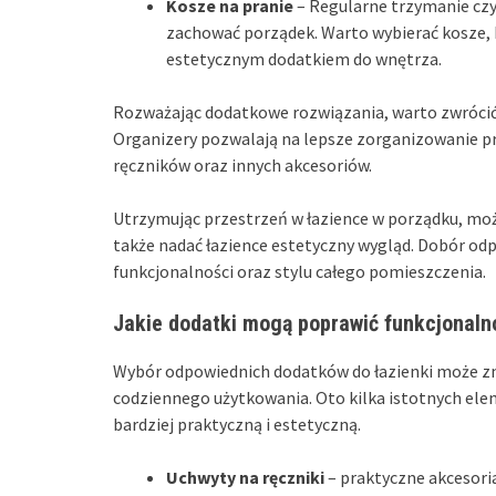
Kosze na pranie
– Regularne trzymanie czy
zachować porządek. Warto wybierać kosze, k
estetycznym dodatkiem do wnętrza.
Rozważając dodatkowe rozwiązania, warto zwrócić u
Organizery pozwalają na lepsze zorganizowanie prz
ręczników oraz innych akcesoriów.
Utrzymując przestrzeń w łazience w porządku, moż
także nadać łazience estetyczny wygląd. Dobór od
funkcjonalności oraz stylu całego pomieszczenia.
Jakie dodatki mogą poprawić funkcjonaln
Wybór odpowiednich dodatków do łazienki może zn
codziennego użytkowania. Oto kilka istotnych ele
bardziej praktyczną i estetyczną.
Uchwyty na ręczniki
– praktyczne akcesori