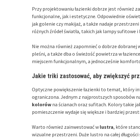
Przy projektowaniu łazienki dobrze jest również z
funkcjonalne, jak i estetyczne. Odpowiednie oświ
jak golenie czy makijaż, a także nadaje przestrze
różnych źródeł światła, takich jak lampy sufitowe i
Nie można również zapomnieć o dobrze dobranej we
pleśni, a także dba o świeżość powietrza w łazien
miejscem funkcjonalnym, a jednocześnie komforto
Jakie triki zastosować, aby zwiększyć pr
Optyczne powiększenie łazienki to temat, który in
ograniczona. Jednym z najprostszych sposobów na
kolorów
na ścianach oraz sufitach. Kolory takie ja
pomieszczenie wydaje się większe i bardziej przes
Warto również zainwestować w
lustra
, które stan
wizualne przestrzeni. Duże lustro na całej długośc