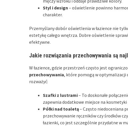
męczy wzroku i oddaje prawdziwe kolory.
Styl i design
– oświetlenie powinno harmoni
charakter.
Przemyślany dobór oświetlenia w łazience nie tyl
estetykę całego wnętrza. Dobre oświetlenie sprawi
efektywne.
Jakie rozwiązania przechowywania są naj
W łazience, gdzie przestrzeń często jest ogranicz
przechowywania
, które pomogą w optymalizacji d
rozważyć:
Szafki z lustrami
– To doskonałe połączenie
zapewnia dodatkowe miejsce na kosmetyki cz
Półki nad toaletą
– Często niedoceniana p
przechowywanie ręczników czy środków czy
łazienki, co jest szczególnie przydatne w 