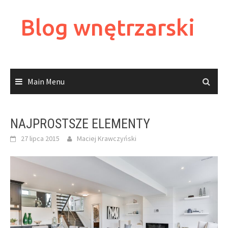
Skip
to
Blog wnętrzarski
content
Main Menu
NAJPROSTSZE ELEMENTY
27 lipca 2015
Maciej Krawczyński