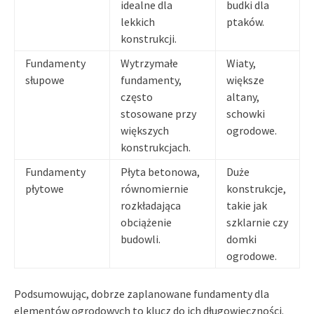
idealne dla
budki dla
lekkich
ptaków.
konstrukcji.
Fundamenty
Wytrzymałe
Wiaty,
słupowe
fundamenty,
większe
często
altany,
stosowane przy
schowki
większych
ogrodowe.
konstrukcjach.
Fundamenty
Płyta betonowa,
Duże
płytowe
równomiernie
konstrukcje,
rozkładająca
takie jak
obciążenie
szklarnie czy
budowli.
domki
ogrodowe.
Podsumowując, dobrze zaplanowane fundamenty dla
elementów ogrodowych to klucz do ich długowieczności.