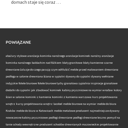
domach staje się coraz …
POWIĄZANE
abażury stylowe
aranżacja kominka narożnego
aranżacje kominek narożny
aranżacje
kominka narożnego
baldachim nad łóżkiem
blaty granitowe
blaty kamienne
czarne
drewniane żaluzje do czego pasują
czym odtłuścić meble przed malowaniem
drewniana
podłoga w salonie
drewniana ściana w sypialni
dywany do sypialni
dywany wełniane
indyjskie
fotele biurowe
fotele biurowe tychy
granatowa sypialnia inspiracje
granatowe
dodatki do sypialni
jak zbudować kominek
kabiny prysznicowe na wymiar wrocław
kolory
ścian w salonie
kominki z kamienia
kominki z kamienia warszawa
kurs projektowania
wnętrz
kursy projektowania wnętrz
lacobel
meble biurowe na wymiar
meble do biura
Kraków
meble do biura w Katowicach
meble metalowe producent
najmodniejsze dywany
nowoczesne kabiny prysznicowe
podłogi drewniane
podłogi drewniane leszno
pomysł na
tanie schody wewnętrzne
producent schodów drewnianych mazowieckie
projektowanie