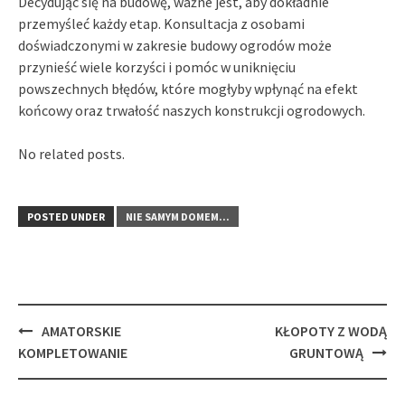
Decydując się na budowę, ważne jest, aby dokładnie
przemyśleć każdy etap. Konsultacja z osobami
doświadczonymi w zakresie budowy ogrodów może
przynieść wiele korzyści i pomóc w uniknięciu
powszechnych błędów, które mogłyby wpłynąć na efekt
końcowy oraz trwałość naszych konstrukcji ogrodowych.
No related posts.
POSTED UNDER
NIE SAMYM DOMEM...
Post
AMATORSKIE
KŁOPOTY Z WODĄ
navigation
KOMPLETOWANIE
GRUNTOWĄ