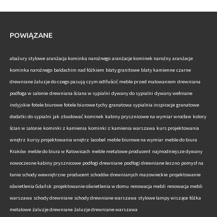
POWIĄZANE
abażury stylowe
aranżacja kominka narożnego
aranżacje kominek narożny
aranżacje
kominka narożnego
baldachim nad łóżkiem
blaty granitowe
blaty kamienne
czarne
drewniane żaluzje do czego pasują
czym odtłuścić meble przed malowaniem
drewniana
podłoga w salonie
drewniana ściana w sypialni
dywany do sypialni
dywany wełniane
indyjskie
fotele biurowe
fotele biurowe tychy
granatowa sypialnia inspiracje
granatowe
dodatki do sypialni
jak zbudować kominek
kabiny prysznicowe na wymiar wrocław
kolory
ścian w salonie
kominki z kamienia
kominki z kamienia warszawa
kurs projektowania
wnętrz
kursy projektowania wnętrz
lacobel
meble biurowe na wymiar
meble do biura
Kraków
meble do biura w Katowicach
meble metalowe producent
najmodniejsze dywany
nowoczesne kabiny prysznicowe
podłogi drewniane
podłogi drewniane leszno
pomysł na
tanie schody wewnętrzne
producent schodów drewnianych mazowieckie
projektowanie
oświetlenia Gdańsk
projektowanie oświetlenia w domu
renowacja mebli
renowacja mebli
warszawa
schody drewniane
schody drewniane warszawa
stylowe lampy wiszące
łóżka
metalowe
żaluzje drewniane
żaluzje drewniane warszawa