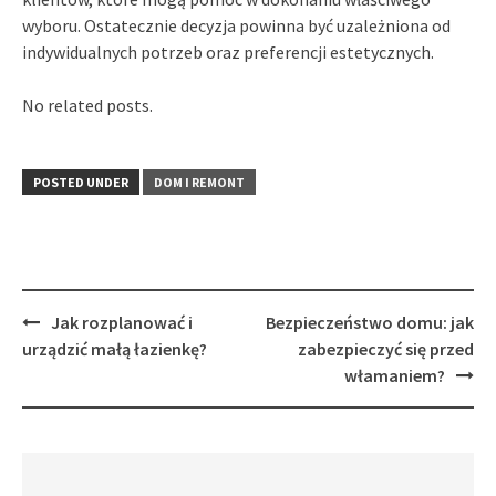
wyboru. Ostatecznie decyzja powinna być uzależniona od
indywidualnych potrzeb oraz preferencji estetycznych.
No related posts.
POSTED UNDER
DOM I REMONT
Post
Jak rozplanować i
Bezpieczeństwo domu: jak
navigation
urządzić małą łazienkę?
zabezpieczyć się przed
włamaniem?