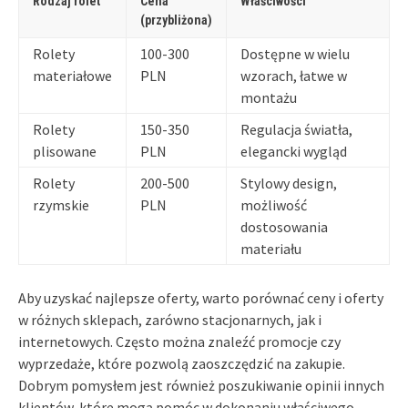
Rodzaj rolet
Cena
Właściwości
(przybliżona)
Rolety
100-300
Dostępne w wielu
materiałowe
PLN
wzorach, łatwe w
montażu
Rolety
150-350
Regulacja światła,
plisowane
PLN
elegancki wygląd
Rolety
200-500
Stylowy design,
rzymskie
PLN
możliwość
dostosowania
materiału
Aby uzyskać najlepsze oferty, warto porównać ceny i oferty
w różnych sklepach, zarówno stacjonarnych, jak i
internetowych. Często można znaleźć promocje czy
wyprzedaże, które pozwolą zaoszczędzić na zakupie.
Dobrym pomysłem jest również poszukiwanie opinii innych
klientów, które mogą pomóc w dokonaniu właściwego