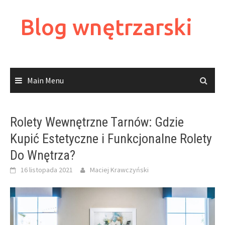
Skip
to
Blog wnętrzarski
content
Main Menu
Rolety Wewnętrzne Tarnów: Gdzie
Kupić Estetyczne i Funkcjonalne Rolety
Do Wnętrza?
16 listopada 2021
Maciej Krawczyński